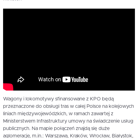
Wagony i lokomotywy sfinansowane z KPO będą
przeznaczone do obsługi tras w całej Polsce na kolejowych
liniach międzywojewódzkich, w ramach zawartej z
Ministerstwem Infrastruktury umowy na świadczenie usług
publicznych. Na mapie połączeń znajdą się duże
aglomeracje, m.in.: Warszawa, Kraków, Wrocław, Białystok,