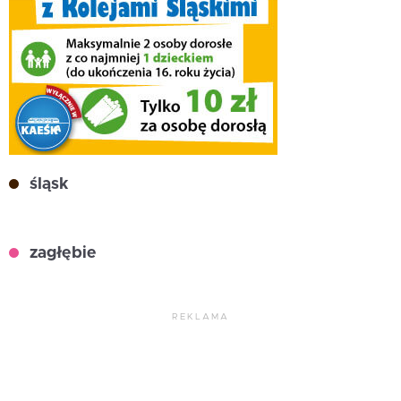
śląsk
zagłębie
REKLAMA