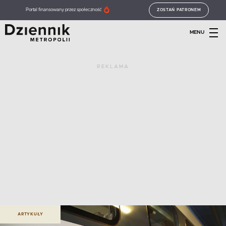
Portal finansowany przez społeczność
ZOSTAŃ PATRONEM
MENU
REKLAMA
ARTYKUŁY