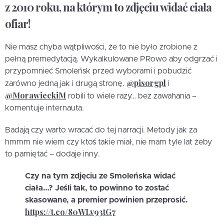
z 2010 roku, na którym to zdjęciu widać ciała
ofiar!
Nie masz chyba wątpliwości, że to nie było zrobione z
pełną premedytacją. Wykalkulowane PRowo aby odgrzać i
przypomnieć Smoleńsk przed wyborami i pobudzić
@pisorgpl
zarówno jedną jak i drugą stronę.
i
@MorawieckiM
robili to wiele razy… bez zawahania –
komentuje internauta.
Badają czy warto wracać do tej narracji. Metody jak za
hmmm nie wiem czy ktoś takie miał, nie mam tyle lat żeby
to pamiętać – dodaje inny.
Czy na tym zdjęciu ze Smoleńska widać
ciała…? Jeśli tak, to powinno to zostać
skasowane, a premier powinien przeprosić.
https://t.co/80WLv93tG7