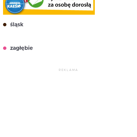
śląsk
zagłębie
REKLAMA