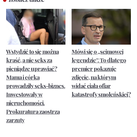
Wstydzić to się można
Mówi się o „sejmowej
kraść, a nie seks za
legendzie”. To dlatego
pieniądze uprawiać?
premier pokazuje
Mama i córka
zdjęcie, na którym
prowadziły seks-biznes.
widać ciała ofiar
Inwestowały w
katastrofy smoleńskiej?
nieruchomości.
Prokuratura zaostrza
zarzuty