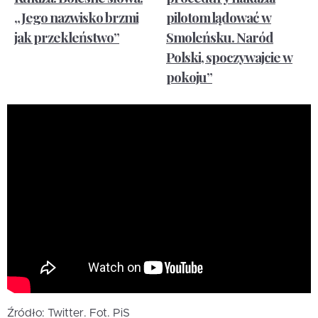
„Jego nazwisko brzmi
pilotom lądować w
jak przekleństwo”
Smoleńsku. Naród
Polski, spoczywajcie w
pokoju”
Źródło: Twitter. Fot. PiS