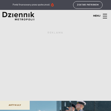
Portal finansowany przez społeczność
ZOSTAŃ PATRONEM
MENU
REKLAMA
ARTYKUŁY