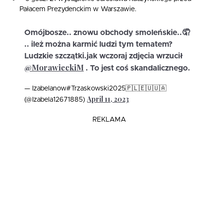
Pałacem Prezydenckim w Warszawie.
Omójbosze.. znowu obchody smoleńskie..🤦
.. ileż można karmić ludzi tym tematem?
Ludzkie szczątki.jak wczoraj zdjęcia wrzucił
@MorawieckiM
. To jest coś skandalicznego.
— Izabelanow#Trzaskowski2025🇵🇱🇪🇺🇺🇦
April 11, 2023
(@Izabela12671885)
REKLAMA