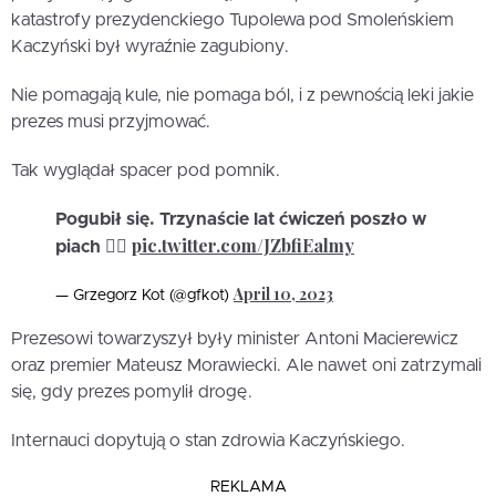
katastrofy prezydenckiego Tupolewa pod Smoleńskiem
Kaczyński był wyraźnie zagubiony.
Nie pomagają kule, nie pomaga ból, i z pewnością leki jakie
prezes musi przyjmować.
Tak wyglądał spacer pod pomnik.
Pogubił się. Trzynaście lat ćwiczeń poszło w
pic.twitter.com/JZbfiEalmy
piach 🤦‍♂️
April 10, 2023
— Grzegorz Kot (@gfkot)
Prezesowi towarzyszył były minister Antoni Macierewicz
oraz premier Mateusz Morawiecki. Ale nawet oni zatrzymali
się, gdy prezes pomylił drogę.
Internauci dopytują o stan zdrowia Kaczyńskiego.
REKLAMA