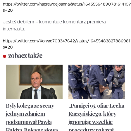
https://twitter.com/naprawdejoanna/status/1645556489078161410?
s=20
Jesteś debilem – komentuje komentarz premiera
internauta.
https://twitter.com/Konrad703347642/status/16455483827886981
s=20
zobacz także
Były kolega ze sceny
„Pamięci 95. ofiar Lecha
jednym zdaniem
Kaczyńskiego, który
podsumował Pawła
ignorując wszelkie
Kukiza. Bolesne słowa.
procedury nakazał