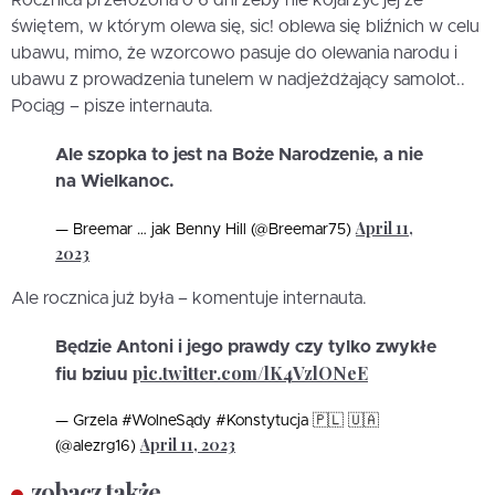
Rocznica przełożona o 6 dni żeby nie kojarzyć jej że
świętem, w którym olewa się, sic! oblewa się bliźnich w celu
ubawu, mimo, że wzorcowo pasuje do olewania narodu i
ubawu z prowadzenia tunelem w nadjeżdżający samolot..
Pociąg – pisze internauta.
Ale szopka to jest na Boże Narodzenie, a nie
na Wielkanoc.
April 11,
— Breemar … jak Benny Hill (@Breemar75)
2023
Ale rocznica już była – komentuje internauta.
Będzie Antoni i jego prawdy czy tylko zwykłe
pic.twitter.com/lK4VzlONeE
fiu bziuu
— Grzela #WolneSądy #Konstytucja 🇵🇱 🇺🇦
April 11, 2023
(@alezrg16)
zobacz także