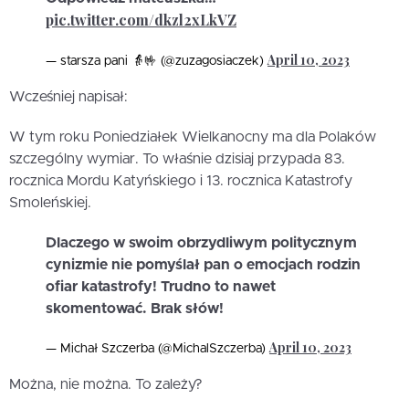
pic.twitter.com/dkzl2xLkVZ
April 10, 2023
— starsza pani 👵🤟 (@zuzagosiaczek)
Wcześniej napisał:
W tym roku Poniedziałek Wielkanocny ma dla Polaków
szczególny wymiar. To właśnie dzisiaj przypada 83.
rocznica Mordu Katyńskiego i 13. rocznica Katastrofy
Smoleńskiej.
Dlaczego w swoim obrzydliwym politycznym
cynizmie nie pomyślał pan o emocjach rodzin
ofiar katastrofy! Trudno to nawet
skomentować. Brak słów!
April 10, 2023
— Michał Szczerba (@MichalSzczerba)
Można, nie można. To zależy?