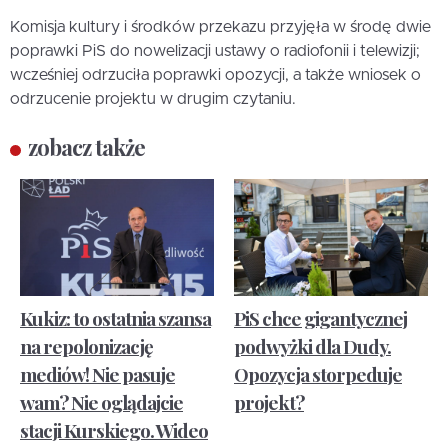
Komisja kultury i środków przekazu przyjęła w środę dwie
poprawki PiS do nowelizacji ustawy o radiofonii i telewizji;
wcześniej odrzuciła poprawki opozycji, a także wniosek o
odrzucenie projektu w drugim czytaniu.
zobacz także
Kukiz: to ostatnia szansa
PiS chce gigantycznej
na repolonizację
podwyżki dla Dudy.
mediów! Nie pasuje
Opozycja storpeduje
wam? Nie oglądajcie
projekt?
stacji Kurskiego. Wideo