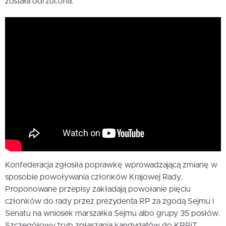
została odrzucona.
Konfederacja zgłosiła poprawkę wprowadzającą zmianę w
sposobie powoływania członków Krajowej Rady.
Proponowane przepisy zakładają powołanie pięciu
członków do rady przez prezydenta RP za zgodą Sejmu i
Senatu na wniosek marszałka Sejmu albo grupy 35 posłów.
Szczegółowy tryb zgłaszania kandydatów do KRRiT