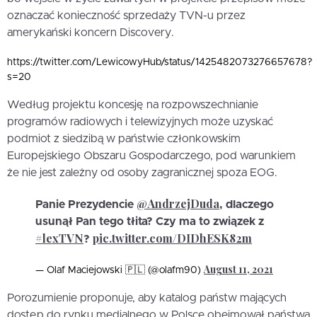
oznaczać konieczność sprzedaży TVN-u przez
amerykański koncern Discovery.
https://twitter.com/LewicowyHub/status/1425482073276657678?
s=20
Według projektu koncesję na rozpowszechnianie
programów radiowych i telewizyjnych może uzyskać
podmiot z siedzibą w państwie członkowskim
Europejskiego Obszaru Gospodarczego, pod warunkiem
że nie jest zależny od osoby zagranicznej spoza EOG.
@AndrzejDuda
Panie Prezydencie
, dlaczego
usunął Pan tego tłita? Czy ma to związek z
#lexTVN
pic.twitter.com/DIDhESK82m
?
August 11, 2021
— Olaf Maciejowski 🇵🇱 (@olafm90)
Porozumienie proponuje, aby katalog państw mających
dostęp do rynku medialnego w Polsce obejmował państwa