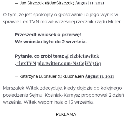
August 11, 2021
— Jan Strzeżek (@JanStrzezek)
O tym, że jest spokojny o głosowanie i o jego wynik w
sprawie Lex TVN mówił wcześniej rzecznik rządu Muller.
Przeszedł wniosek o przerwę!
We wniosku było do 2 września.
@elzbietawitek
Pytanie, co zrobi teraz
#lexTVN
pic.twitter.com/NsCejFV3Gq
.
August 11, 2021
— Katarzyna Lubnauer (@KLubnauer)
Marszałek Witek zdecyduje, kiedy dojdzie do kolejnego
posiedzenia Sejmu! Kosiniak-Kamysz proponował 2 dzień
września. Witek wspominała o 15 września.
REKLAMA