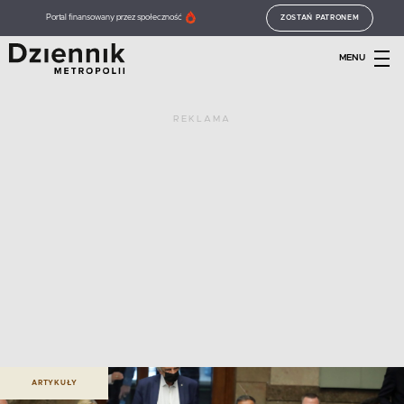
Portal finansowany przez społeczność
ZOSTAŃ PATRONEM
MENU
REKLAMA
ARTYKUŁY