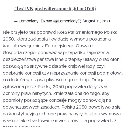
#lexTVN
pic.twitter.com/K56LnrOVRj
August 11, 2021
— Lemoniady_Dzban (@LemoniadyD)
Nie przyjęto też poprawki Koła Parlamentarnego Polska
2050, która zakładała likwidację wymogu posiadania
kapitału wyłącznie z Europejskiego Obszaru
Gospodarczego, ponieważ w przypadku zagrożenia
bezpieczeństwa państwa inne przepisy ustawy o radiofonii,
pozwalają na aktywne działanie krajowej rady, czyli
odebranie koncesji czy nieprzyznanie koncesji podmiotowi,
co do którego są wątpliwości tego rodzaju. Druga
zgłoszona przez Polskę 2050 poprawka dotyczyła
ochrony praw nabytych. Zmierzała ona do tego, aby
podmioty posiadające koncesję mogły odnowić ją na
dotychczasowych zasadach. Polska 2050 powoływała się
na konstytucyjną ochronę praw nabytych, która wymusza
właśnie takie traktowanie inwestorów – ta poprawka też