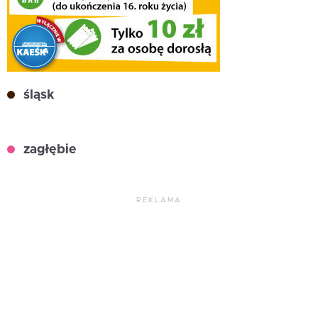
śląsk
zagłębie
REKLAMA