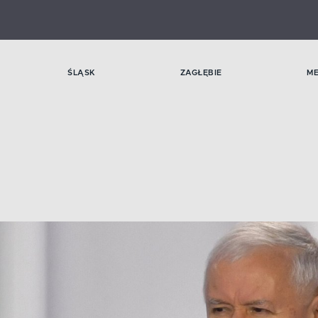
ŚLĄSK
ZAGŁĘBIE
M