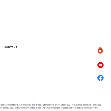
KONTAKT
zibą w Warszawie. Chronione są one przepisami ustawy z dnia 4 lutego 1994 r. o prawie autorskim i prawach
ów portalu, poza przewidzianymi przez przepisy prawa wyjątkami, w szczególności dozwolonym użytkiem