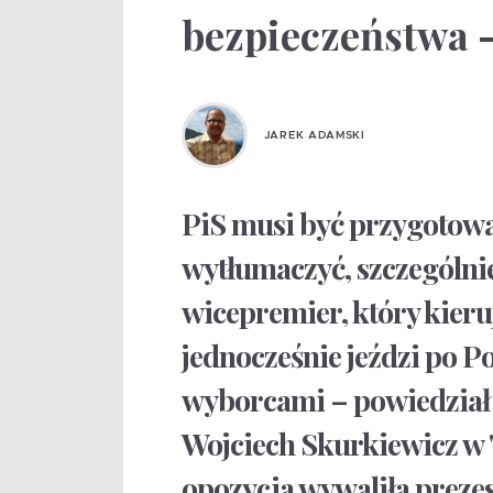
bezpieczeństwa –
JAREK ADAMSKI
PiS musi być przygotow
wytłumaczyć, szczególnie
wicepremier, który kier
jednocześnie jeździ po Po
wyborcami – powiedział
Wojciech Skurkiewicz w "
opozycja wywaliła prezes