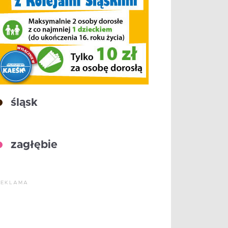
śląsk
zagłębie
REKLAMA