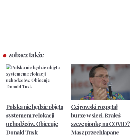
zobacz także
Polska nie będzie objęta
Cejrowski rozpętał
systemem relokacji
burze w sieci. Brałeś
uchodźców. Obiecuje
szczepionkę na COVID?
Donald Tusk
Masz przechlapane