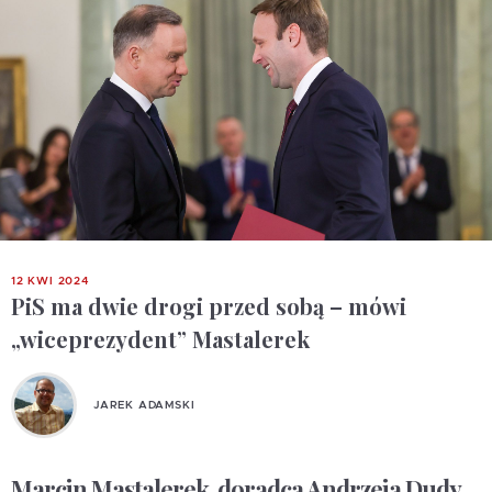
12 KWI 2024
PiS ma dwie drogi przed sobą – mówi
„wiceprezydent” Mastalerek
JAREK ADAMSKI
Marcin Mastalerek, doradca Andrzeja Dudy,