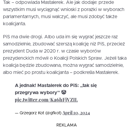
Tak – odpowiada Mastalerek. Ale jak dodaje: przede
wszystkim musi wyciągnąć wnioski z porażki w wyborach
parlamentarnych, musi walczyć, ale musi zdobyć także
koalicjanta.
PiS ma dwie drogi. Albo uda im się wygrać jeszcze raz
samodzielnie, zbudować szerszą koalicję niż PiS, przecież
prezydent Duda w 2020 r. w czasie wyborów
prezydenckich mówił o Koalicji Polskich Spraw. Jeżeli taka
koalicja będzie zbudowana, można wygrać samodzielnie,
albo mieć po prostu koalicjanta – podkreśla Mastalerek.
A jednak! Mastalerek do PiS: „tak się
przegrywa wybory” 🤡
pic.twitter.com/Ka6hFjVZIL
April 10, 2024
— Grzegorz Kot (@gfkot)
REKLAMA