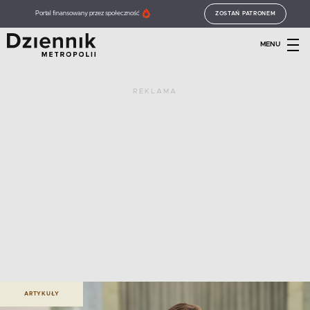
Portal finansowany przez społeczność
ZOSTAŃ PATRONEM
MENU
REKLAMA
ARTYKUŁY