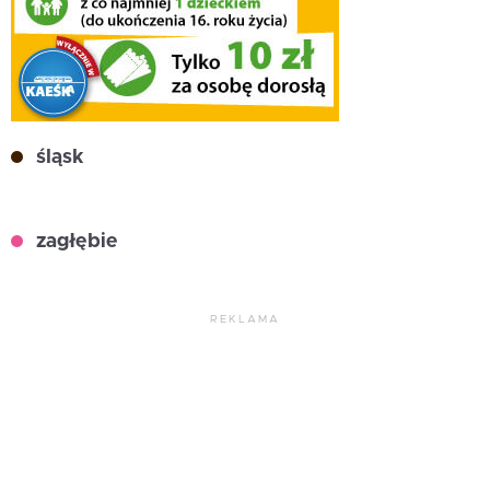
śląsk
zagłębie
REKLAMA