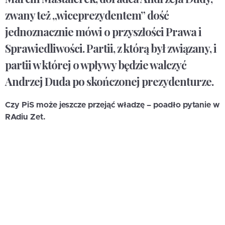
zwany też „wiceprezydentem” dość
jednoznacznie mówi o przyszłości Prawa i
Sprawiedliwości. Partii, z którą był związany, i
partii w której o wpływy będzie walczyć
Andrzej Duda po skończonej prezydenturze.
Czy PiS może jeszcze przejąć władzę – poadło pytanie w
RAdiu Zet.