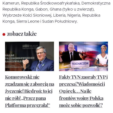
Kamerun, Republika Środkowoafrykańska, Demokratyczna
Republika Konga, Gabon, Ghana (tylko u zwierząt),
Wybrzeże Kości Słoniowej, Liberia, Nigeria, Republika
Konga, Sierra Leone i Sudan Południowy.
zobacz także
Komorowski: nie
Fakty TVN zaorały TVP i
zgadzam się z aborcją na
prezesa? Wiadomości i
życzenie! Biedroń: to jej
Ogórek… Na ile
nie rób! „Przez pana
frontów wojny Polska
Platforma przegrała!”
może sobie pozwolić?