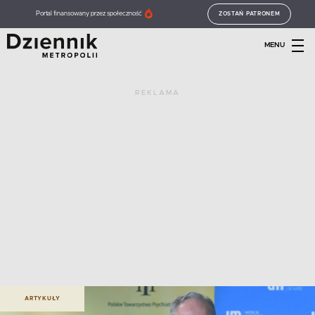
Portal finansowany przez społeczność
ZOSTAŃ PATRONEM
MENU
REKLAMA
ARTYKUŁY