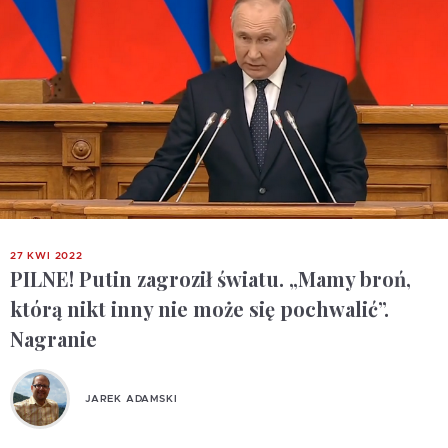
27 KWI 2022
PILNE! Putin zagroził światu. „Mamy broń,
którą nikt inny nie może się pochwalić”.
Nagranie
JAREK ADAMSKI