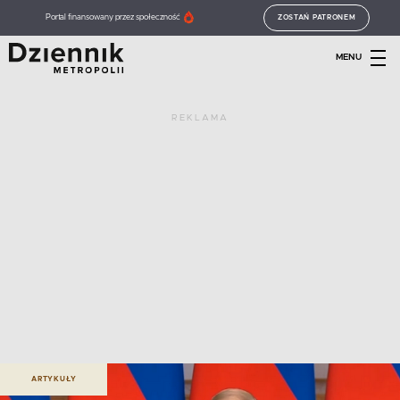
Portal finansowany przez społeczność
ZOSTAŃ PATRONEM
MENU
REKLAMA
ARTYKUŁY