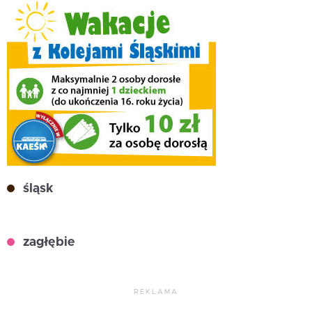
śląsk
zagłębie
REKLAMA