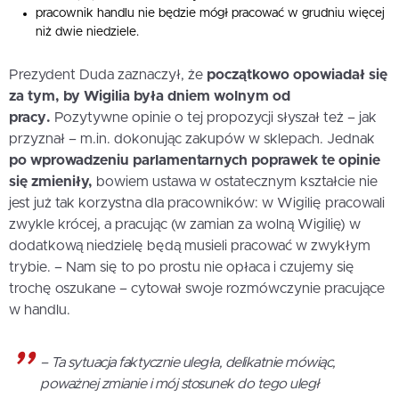
pracownik handlu nie będzie mógł pracować w grudniu więcej
niż dwie niedziele.
Prezydent Duda zaznaczył, że
początkowo opowiadał się
za tym, by Wigilia była dniem wolnym od
pracy.
Pozytywne opinie o tej propozycji słyszał też – jak
przyznał – m.in. dokonując zakupów w sklepach. Jednak
po wprowadzeniu parlamentarnych poprawek te opinie
się zmieniły,
bowiem ustawa w ostatecznym kształcie nie
jest już tak korzystna dla pracowników: w Wigilię pracowali
zwykle krócej, a pracując (w zamian za wolną Wigilię) w
dodatkową niedzielę będą musieli pracować w zwykłym
trybie. – Nam się to po prostu nie opłaca i czujemy się
trochę oszukane – cytował swoje rozmówczynie pracujące
w handlu.
– Ta sytuacja faktycznie uległa, delikatnie mówiąc,
poważnej zmianie i mój stosunek do tego uległ