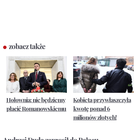
zobacz także
Hołownia: nie będziemy
Kobieta przywłaszczyła
płacić Romanowskiemu
kwotę ponad 6
milionów złotych!
Andrzej Duda zaprosił do Pałacu