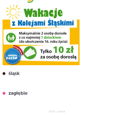
śląsk
zagłębie
REKLAMA