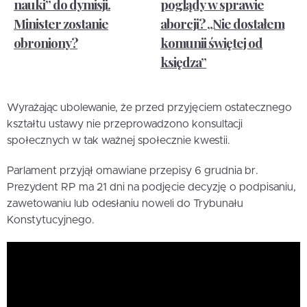
nauki” do dymisji.
poglądy w sprawie
Minister zostanie
aborcji? „Nie dostałem
obroniony?
komunii świętej od
księdza”
Wyrażając ubolewanie, że przed przyjęciem ostatecznego
kształtu ustawy nie przeprowadzono konsultacji
społecznych w tak ważnej społecznie kwestii.
Parlament przyjął omawiane przepisy 6 grudnia br.
Prezydent RP ma 21 dni na podjęcie decyzję o podpisaniu,
zawetowaniu lub odesłaniu noweli do Trybunału
Konstytucyjnego.