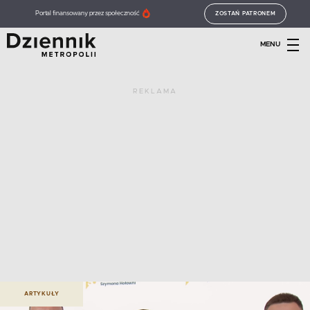
Portal finansowany przez społeczność
ZOSTAŃ PATRONEM
MENU
REKLAMA
ARTYKUŁY