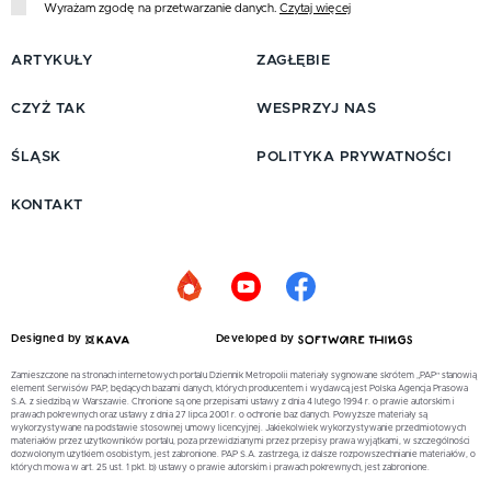
Wyrażam zgodę na przetwarzanie danych.
Czytaj więcej
ARTYKUŁY
ZAGŁĘBIE
CZYŻ TAK
WESPRZYJ NAS
ŚLĄSK
POLITYKA PRYWATNOŚCI
KONTAKT
Designed by
Developed by
Zamieszczone na stronach internetowych portalu Dziennik Metropolii materiały sygnowane skrótem „PAP” stanowią
element Serwisów PAP, będących bazami danych, których producentem i wydawcą jest Polska Agencja Prasowa
S.A. z siedzibą w Warszawie. Chronione są one przepisami ustawy z dnia 4 lutego 1994 r. o prawie autorskim i
prawach pokrewnych oraz ustawy z dnia 27 lipca 2001 r. o ochronie baz danych. Powyższe materiały są
wykorzystywane na podstawie stosownej umowy licencyjnej. Jakiekolwiek wykorzystywanie przedmiotowych
materiałów przez użytkowników portalu, poza przewidzianymi przez przepisy prawa wyjątkami, w szczególności
dozwolonym użytkiem osobistym, jest zabronione. PAP S.A. zastrzega, iż dalsze rozpowszechnianie materiałów, o
których mowa w art. 25 ust. 1 pkt. b) ustawy o prawie autorskim i prawach pokrewnych, jest zabronione.