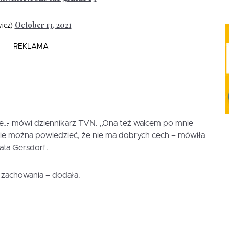
October 13, 2021
icz)
REKLAMA
zie…- mówi dziennikarz TVN. „Ona też walcem po mnie
. Nie można powiedzieć, że nie ma dobrych cech – mówiła
ta Gersdorf.
u zachowania – dodała.