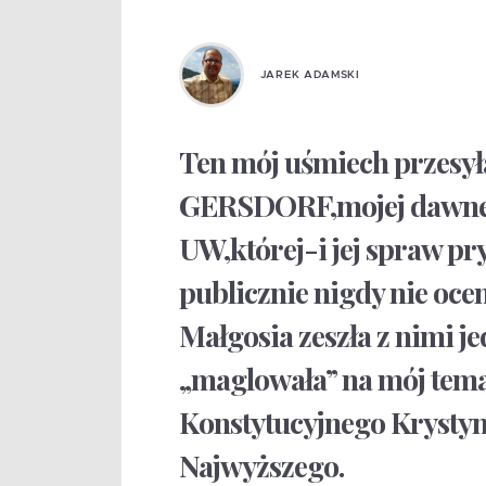
JAREK ADAMSKI
Ten mój uśmiech przesył
GERSDORF,mojej dawnej
UW,której-i jej spraw pr
publicznie nigdy nie oc
Małgosia zeszła z nimi j
„maglowała” na mój temat
Konstytucyjnego Krystyna
Najwyższego.