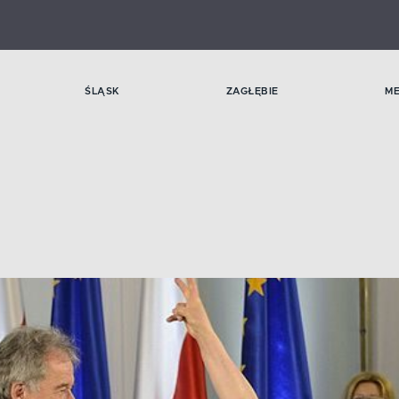
ŚLĄSK
ZAGŁĘBIE
M