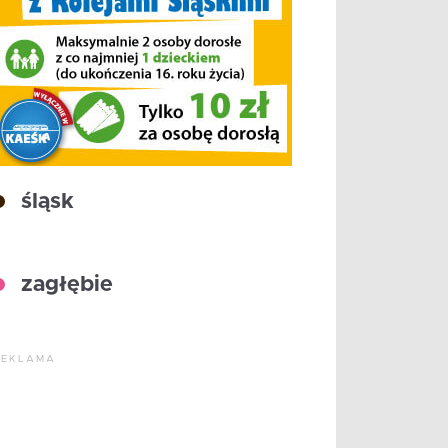
śląsk
zagłębie
REKLAMA