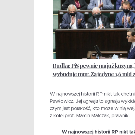
Budka: PiS pewnie ma już kuzyna,
wybuduje mur. Za jedyne 1,6 mld z
W najnowszej historii RP nikt tak chętn
Pawłowicz. Jej agresja to agresja wyki
czym jest polskość, kto może w nią wejść
z kolei prof. Marcin Matczak, prawnik.
W najnowszej historii RP nikt ta