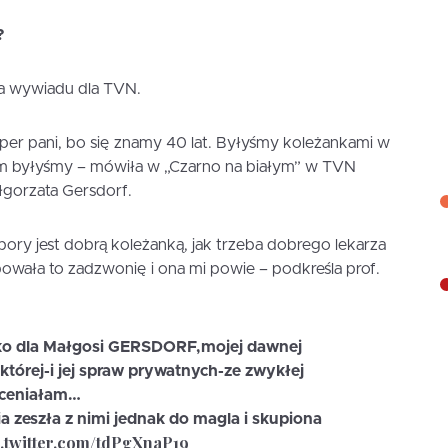
?
ła wywiadu dla TVN.
er pani, bo się znamy 40 lat. Byłyśmy koleżankami w
zem byłyśmy – mówiła w „Czarno na białym” w TVN
gorzata Gersdorf.
 pory jest dobrą koleżanką, jak trzeba dobrego lekarza
owała to zadzwonię i ona mi powie – podkreśla prof.
ko dla Małgosi GERSDORF,mojej dawnej
tórej-i jej spraw prywatnych-ze zwykłej
 oceniałam…
 zeszła z nimi jednak do magla i skupiona
c.twitter.com/tdPgXnaP19