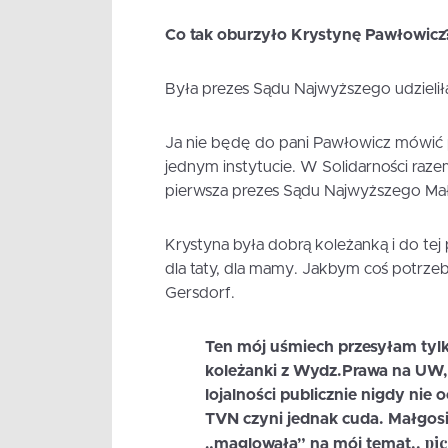
Co tak oburzyło Krystynę Pawłowicz
Była prezes Sądu Najwyższego udzieli
Ja nie będę do pani Pawłowicz mówić p
jednym instytucie. W Solidarności ra
pierwsza prezes Sądu Najwyższego Mał
Krystyna była dobrą koleżanką i do tej
dla taty, dla mamy. Jakbym coś potrzeb
Gersdorf.
Ten mój uśmiech przesyłam tyl
koleżanki z Wydz.Prawa na UW,k
lojalności publicznie nigdy nie
TVN czyni jednak cuda. Małgosia
pi
„maglowała” na mój temat..