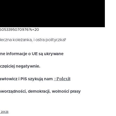
48176053395070976?s=20
czna koleżanka, i ostra polityczka?
e informacje o UE są ukrywane
jczęściej negatywnie.
#Polexit
Pawłowicz i PiS szykują nam
worządności, demokracji, wolności prasy
 2021