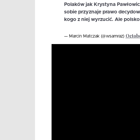
Polaków jak Krystyna Pawłowicz.
sobie przyznaje prawo decydowan
kogo z niej wyrzucić. Ale polskoś
Octobe
— Marcin Matczak (@wsamraz)