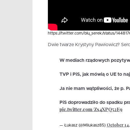
https://twitter.com/blu_serek/status/14
Dwie twarze Krystyny Pawłowicz? Serde
W mediach rządowych pozytywn
TVP i PiS, jak mówią o UE to na
Ja nie mam wątpliwości, że p. 
PiS doprowadziło do spadku pra
pic.twitter.com/Zs4XPQ52E9
October 14,
— Łukasz (@Milukasz85)