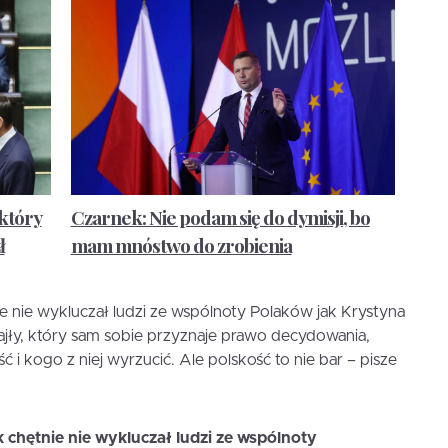
 który
Czarnek: Nie podam się do dymisji, bo
ł
mam mnóstwo do zrobienia
ie nie wykluczał ludzi ze wspólnoty Polaków jak Krystyna
dajły, który sam sobie przyznaje prawo decydowania,
 i kogo z niej wyrzucić. Ale polskość to nie bar – pisze
k chętnie nie wykluczał ludzi ze wspólnoty