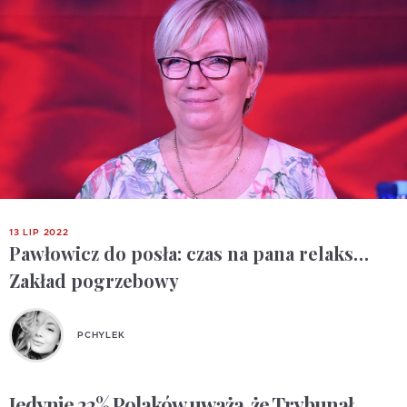
13 LIP 2022
Pawłowicz do posła: czas na pana relaks…
Zakład pogrzebowy
PCHYLEK
Jedynie 22% Polaków uważa, że Trybunał