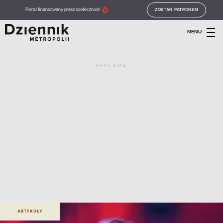
Portal finansowany przez społeczność
ZOSTAŃ PATRONEM
MENU
REKLAMA
ARTYKUŁY