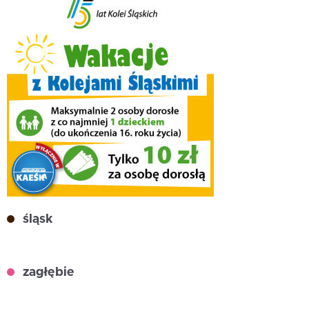
śląsk
zagłębie