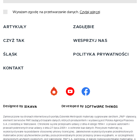
Wyrażam zgodę na przetwarzanie danych.
Czytaj więcej
ARTYKUŁY
ZAGŁĘBIE
CZYŻ TAK
WESPRZYJ NAS
ŚLĄSK
POLITYKA PRYWATNOŚCI
KONTAKT
Designed by
Developed by
Zamieszczone na stronach internetowych portalu Dziennik Metropolii materiały sygnowane skrótem „PAP” stanowią
element Serwisów PAP, będących bazami danych, których producentem i wydawcą jest Polska Agencja Prasowa
S.A. z siedzibą w Warszawie. Chronione są one przepisami ustawy z dnia 4 lutego 1994 r. o prawie autorskim i
prawach pokrewnych oraz ustawy z dnia 27 lipca 2001 r. o ochronie baz danych. Powyższe materiały są
wykorzystywane na podstawie stosownej umowy licencyjnej. Jakiekolwiek wykorzystywanie przedmiotowych
materiałów przez użytkowników portalu, poza przewidzianymi przez przepisy prawa wyjątkami, w szczególności
dozwolonym użytkiem osobistym, jest zabronione. PAP S.A. zastrzega, iż dalsze rozpowszechnianie materiałów, o