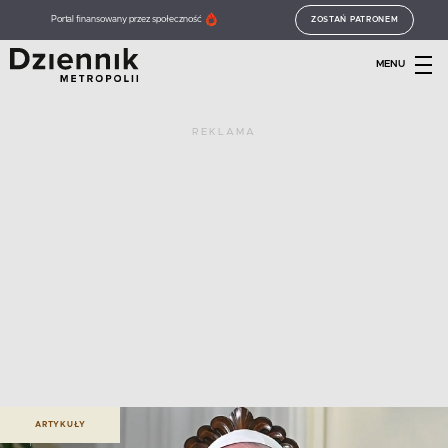
Portal finansowany przez społeczność
ZOSTAŃ PATRONEM
MENU
REKLAMA
ARTYKUŁY