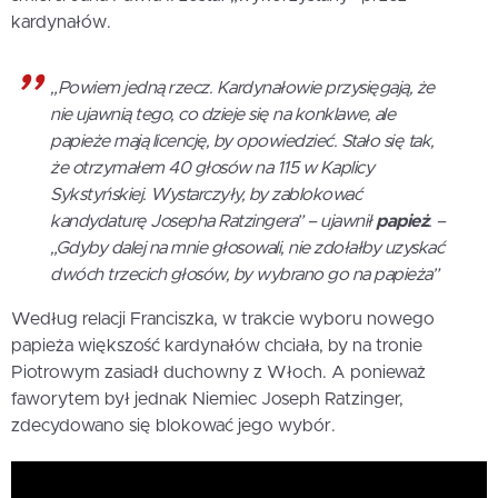
kardynałów.
„Powiem jedną rzecz. Kardynałowie przysięgają, że
nie ujawnią tego, co dzieje się na konklawe, ale
papieże mają licencję, by opowiedzieć. Stało się tak,
że otrzymałem 40 głosów na 115 w Kaplicy
Sykstyńskiej. Wystarczyły, by zablokować
kandydaturę Josepha Ratzingera” – ujawnił
papież
. –
„Gdyby dalej na mnie głosowali, nie zdołałby uzyskać
dwóch trzecich głosów, by wybrano go na papieża”
Według relacji Franciszka, w trakcie wyboru nowego
papieża większość kardynałów chciała, by na tronie
Piotrowym zasiadł duchowny z Włoch. A ponieważ
faworytem był jednak Niemiec Joseph Ratzinger,
zdecydowano się blokować jego wybór.