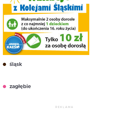
śląsk
zagłębie
REKLAMA