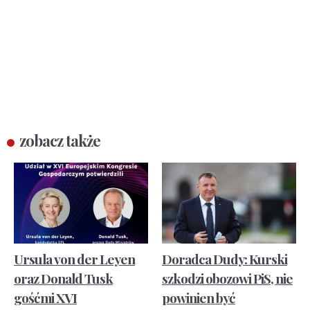
zobacz także
Ursula von der Leyen
Doradca Dudy: Kurski
oraz Donald Tusk
szkodzi obozowi PiS, nie
gośćmi XVI
powinien być