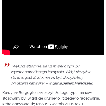
„Wykorzystali mnie, ale już myśleli o tym, by
zaproponować innego kardynała. Wciąż nie byli w
stanie uzgodnić, kto ma nim być, ale byli bliscy
ogłoszenia nazwiska” – wyjaśnia
papież Franciszek
.
Kardynał Bergoglio zaznaczył, że tego typu manewr
stosowany był w trakcie drugiego i trzeciego głosowania,
które odbywało się rano 19 kwietnia 2005 roku.