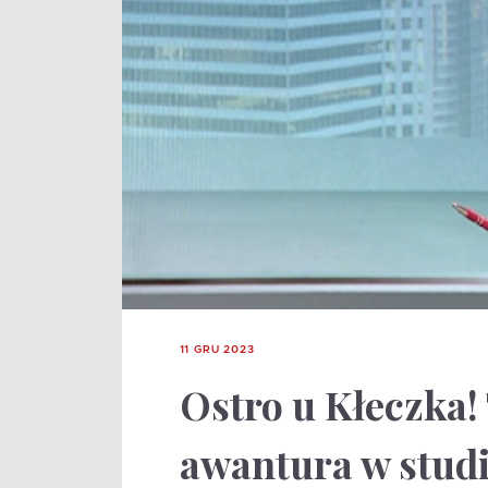
11 GRU 2023
Ostro u Kłeczka!
awantura w stud