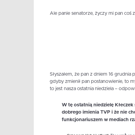
Ale panie senatorze, życzy mi pan coś 
Słyszałem, że pan z dniem 16 grudnia po
gdyby zmienił pan postanowienie, to myś
to jest nasza ostatnia niedziela – odpow
W tę ostatnią niedzielę Kłeczek 
dobrego imienia TVP i że nie chc
funkcjonariuszem w mediach r