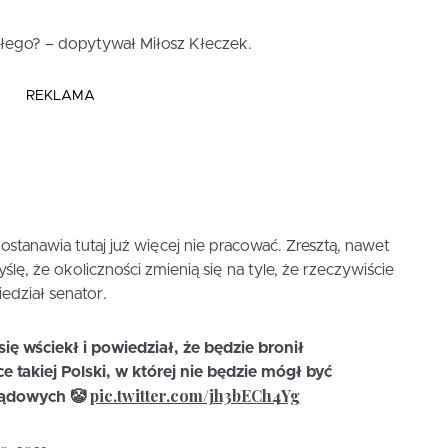
złego? – dopytywał Miłosz Kłeczek.
REKLAMA
stanawia tutaj już więcej nie pracować. Zresztą, nawet
lę, że okoliczności zmienią się na tyle, że rzeczywiście
iedział senator.
się wściekł i powiedział, że będzie bronił
e takiej Polski, w której nie będzie mógł być
pic.twitter.com/jh3bECh4Yg
ządowych 🤡