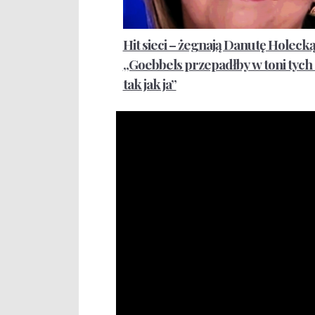
Hit sieci – żegnają Danutę Holecką
„Goebbels przepadłby w toni tych
tak jak ja”