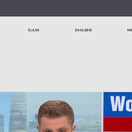
ŚLĄSK
ZAGŁĘBIE
M