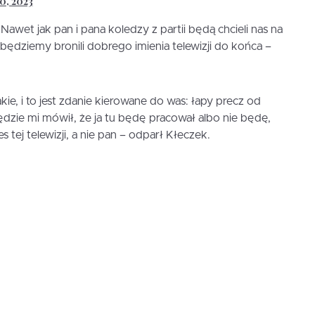
0, 2023
awet jak pan i pana koledzy z partii będą chcieli nas na
o będziemy bronili dobrego imienia telewizji do końca –
ie, i to jest zdanie kierowane do was: łapy precz od
 będzie mi mówił, że ja tu będę pracował albo nie będę,
 tej telewizji, a nie pan – odparł Kłeczek.