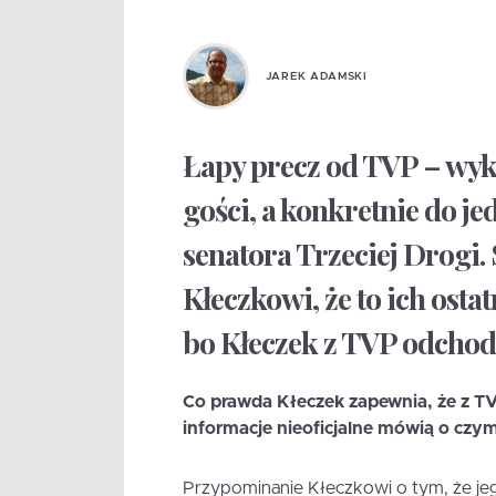
JAREK ADAMSKI
Łapy precz od TVP – wyk
gości, a konkretnie do je
senatora Trzeciej Drogi.
Kłeczkowi, że to ich osta
bo Kłeczek z TVP odchod
Co prawda Kłeczek zapewnia, że z TVP o
informacje nieoficjalne mówią o czy
Przypominanie Kłeczkowi o tym, że je