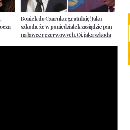
.
Boniek do Czarnka: gratuluję! Jaka
 oczu
szkoda, że w poniedziałek zasiądzie pan
na ławce rezerwowych. Oj, jaka szkoda