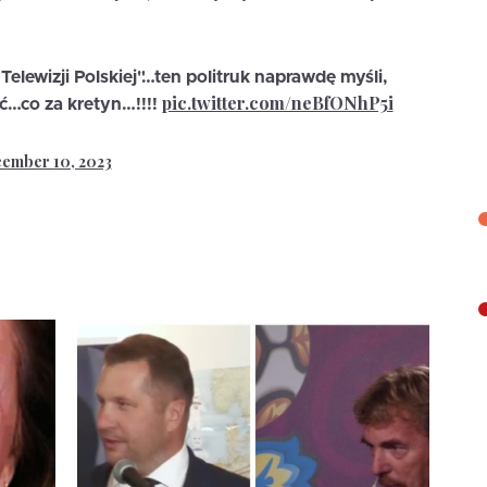
 Telewizji Polskiej"…ten politruk naprawdę myśli,
pic.twitter.com/neBfONhP5i
ć…co za kretyn…!!!!
ember 10, 2023