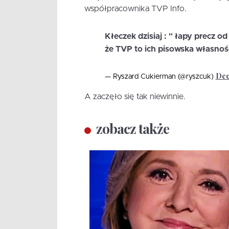
współpracownika TVP Info.
Kłeczek dzisiaj : " łapy precz od
że TVP to ich pisowska własnoś
Dec
— Ryszard Cukierman (@ryszcuk)
A zaczęło się tak niewinnie.
zobacz także