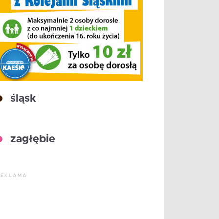
śląsk
zagłębie
REKLAMA