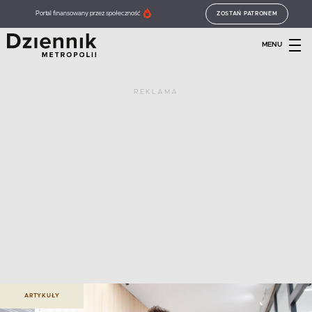
Portal finansowany przez społeczność
ZOSTAŃ PATRONEM
MENU
REKLAMA
ARTYKUŁY