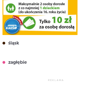
śląsk
zagłębie
REKLAMA