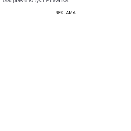
oraz prawie 10 tys. m² trawnika.
REKLAMA