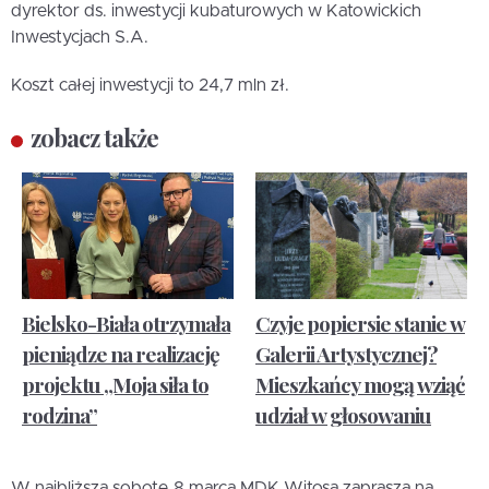
dyrektor ds. inwestycji kubaturowych w Katowickich
Inwestycjach S.A.
Koszt całej inwestycji to 24,7 mln zł.
zobacz także
Bielsko-Biała otrzymała
Czyje popiersie stanie w
pieniądze na realizację
Galerii Artystycznej?
projektu „Moja siła to
Mieszkańcy mogą wziąć
rodzina”
udział w głosowaniu
W najbliższą sobotę 8 marca MDK Witosa zaprasza na