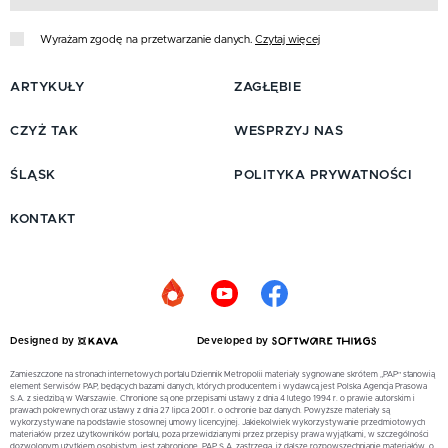
Wyrażam zgodę na przetwarzanie danych.
Czytaj więcej
ARTYKUŁY
ZAGŁĘBIE
CZYŻ TAK
WESPRZYJ NAS
ŚLĄSK
POLITYKA PRYWATNOŚCI
KONTAKT
Designed by
Developed by
Zamieszczone na stronach internetowych portalu Dziennik Metropolii materiały sygnowane skrótem „PAP” stanowią
element Serwisów PAP, będących bazami danych, których producentem i wydawcą jest Polska Agencja Prasowa
S.A. z siedzibą w Warszawie. Chronione są one przepisami ustawy z dnia 4 lutego 1994 r. o prawie autorskim i
prawach pokrewnych oraz ustawy z dnia 27 lipca 2001 r. o ochronie baz danych. Powyższe materiały są
wykorzystywane na podstawie stosownej umowy licencyjnej. Jakiekolwiek wykorzystywanie przedmiotowych
materiałów przez użytkowników portalu, poza przewidzianymi przez przepisy prawa wyjątkami, w szczególności
dozwolonym użytkiem osobistym, jest zabronione. PAP S.A. zastrzega, iż dalsze rozpowszechnianie materiałów, o