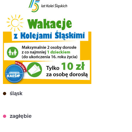
śląsk
zagłębie