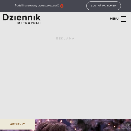
Portal finansowany przez społeczność
ZOSTAŃ PATRONEM
MENU
REKLAMA
ARTYKUŁY