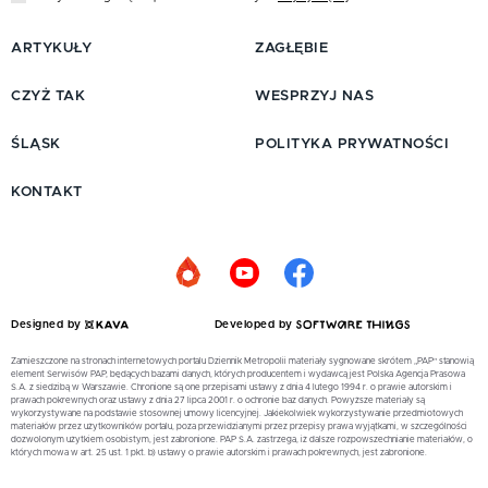
ARTYKUŁY
ZAGŁĘBIE
CZYŻ TAK
WESPRZYJ NAS
ŚLĄSK
POLITYKA PRYWATNOŚCI
KONTAKT
Designed by
Developed by
Zamieszczone na stronach internetowych portalu Dziennik Metropolii materiały sygnowane skrótem „PAP” stanowią
element Serwisów PAP, będących bazami danych, których producentem i wydawcą jest Polska Agencja Prasowa
S.A. z siedzibą w Warszawie. Chronione są one przepisami ustawy z dnia 4 lutego 1994 r. o prawie autorskim i
prawach pokrewnych oraz ustawy z dnia 27 lipca 2001 r. o ochronie baz danych. Powyższe materiały są
wykorzystywane na podstawie stosownej umowy licencyjnej. Jakiekolwiek wykorzystywanie przedmiotowych
materiałów przez użytkowników portalu, poza przewidzianymi przez przepisy prawa wyjątkami, w szczególności
dozwolonym użytkiem osobistym, jest zabronione. PAP S.A. zastrzega, iż dalsze rozpowszechnianie materiałów, o
których mowa w art. 25 ust. 1 pkt. b) ustawy o prawie autorskim i prawach pokrewnych, jest zabronione.