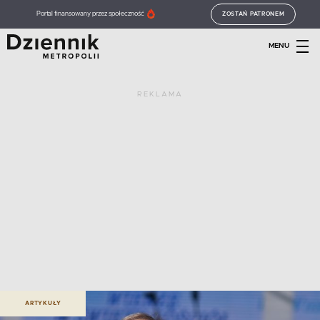
Portal finansowany przez społeczność
ZOSTAŃ PATRONEM
MENU
REKLAMA
ARTYKUŁY