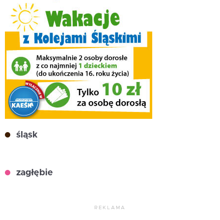
śląsk
zagłębie
REKLAMA