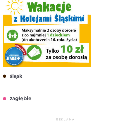
śląsk
zagłębie
REKLAMA