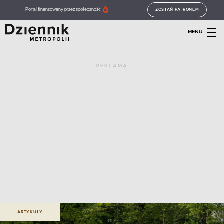
Portal finansowany przez społeczność
ZOSTAŃ PATRONEM
MENU
REKLAMA
ARTYKUŁY