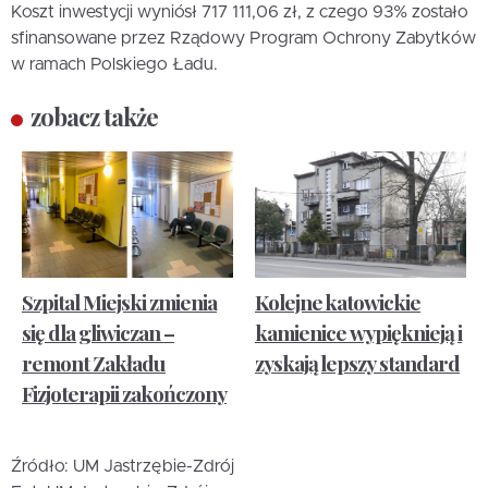
Koszt inwestycji wyniósł 717 111,06 zł, z czego 93% zostało
sfinansowane przez Rządowy Program Ochrony Zabytków
w ramach Polskiego Ładu.
zobacz także
Szpital Miejski zmienia
Kolejne katowickie
się dla gliwiczan –
kamienice wypięknieją i
remont Zakładu
zyskają lepszy standard
Fizjoterapii zakończony
Źródło: UM Jastrzębie-Zdrój