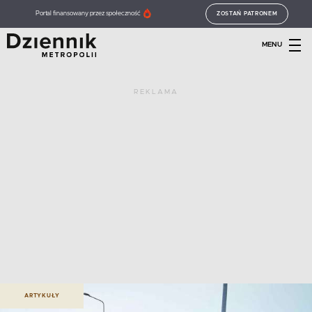
Portal finansowany przez społeczność
ZOSTAŃ PATRONEM
MENU
REKLAMA
ARTYKUŁY