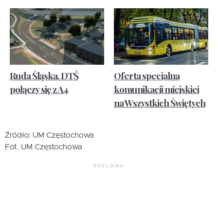
Ruda Śląska. DTŚ
Oferta specjalna
połączy się z A4
komunikacji miejskiej
na Wszystkich Świętych
Źródło: UM Częstochowa
Fot. UM Częstochowa
REKLAMA