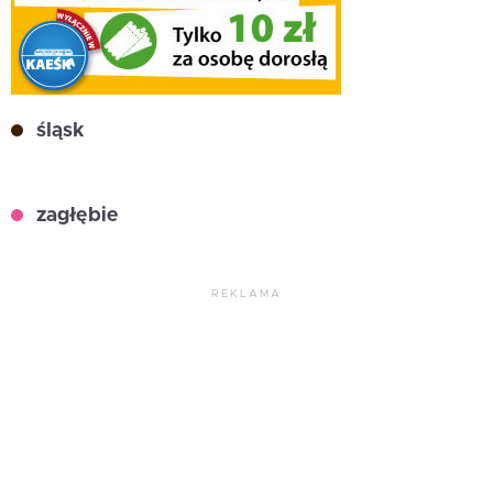
śląsk
zagłębie
REKLAMA