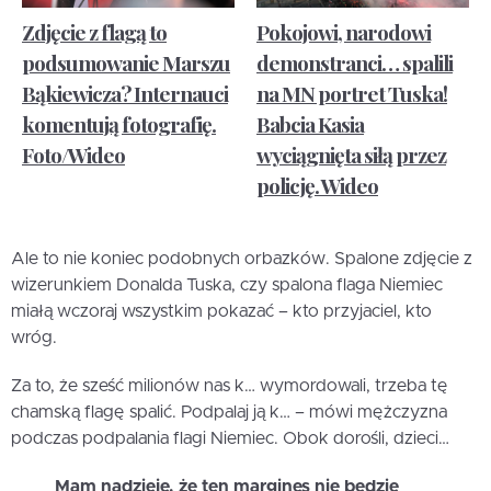
Zdjęcie z flagą to
Pokojowi, narodowi
podsumowanie Marszu
demonstranci… spalili
Bąkiewicza? Internauci
na MN portret Tuska!
komentują fotografię.
Babcia Kasia
Foto/Wideo
wyciągnięta siłą przez
policję. Wideo
Ale to nie koniec podobnych orbazków. Spalone zdjęcie z
wizerunkiem Donalda Tuska, czy spalona flaga Niemiec
miałą wczoraj wszystkim pokazać – kto przyjaciel, kto
wróg.
Za to, że sześć milionów nas k… wymordowali, trzeba tę
chamską flagę spalić. Podpalaj ją k… – mówi mężczyzna
podczas podpalania flagi Niemiec. Obok dorośli, dzieci…
Mam nadzieję, że ten margines nie będzie