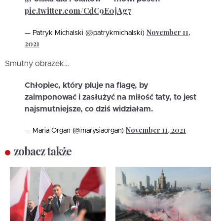
pic.twitter.com/CdC9E0jAg7
November 11,
— Patryk Michalski (@patrykmichalski)
2021
Smutny obrazek…
Chłopiec, który pluje na flagę, by
zaimponować i zasłużyć na miłość taty, to jest
najsmutniejsze, co dziś widziałam.
November 11, 2021
— Maria Organ (@marysiaorgan)
zobacz także