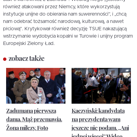
również atakowani przez Niemcy, które wykorzystują
instytucje unijne do obierania nam suwerenności”, i „chcą
nam odebrać tożsamość narodową, kulturową, a nawet
płciową”. Krytykował również decyzję TSUE nakazującą
wstrzymanie wydobycia kopalni w Turowie i unijny program
Europejski Zielony Ład.
zobacz także
Zadumana pierwsza
Kaczyński: kandydata
dama. Mąż przemawia.
na prezydenta wam
Żona milczy. Foto
jeszcze nie podam. „Ani
jednej więcej”. Wideo