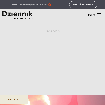
Portal finansowany przez społeczność
ZOSTAŃ PATRONEM
MENU
REKLAMA
ARTYKUŁY