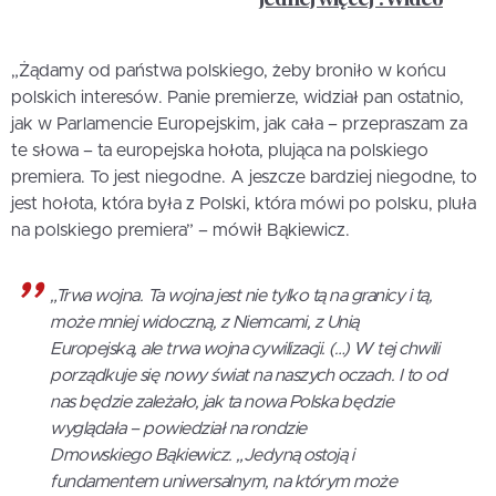
„Żądamy od państwa polskiego, żeby broniło w końcu
polskich interesów. Panie premierze, widział pan ostatnio,
jak w Parlamencie Europejskim, jak cała – przepraszam za
te słowa – ta europejska hołota, plująca na polskiego
premiera. To jest niegodne. A jeszcze bardziej niegodne, to
jest hołota, która była z Polski, która mówi po polsku, pluła
na polskiego premiera” – mówił Bąkiewicz.
„Trwa wojna. Ta wojna jest nie tylko tą na granicy i tą,
może mniej widoczną, z Niemcami, z Unią
Europejską, ale trwa wojna cywilizacji. (…) W tej chwili
porządkuje się nowy świat na naszych oczach. I to od
nas będzie zależało, jak ta nowa Polska będzie
wyglądała – powiedział na rondzie
Dmowskiego Bąkiewicz. „Jedyną ostoją i
fundamentem uniwersalnym, na którym może