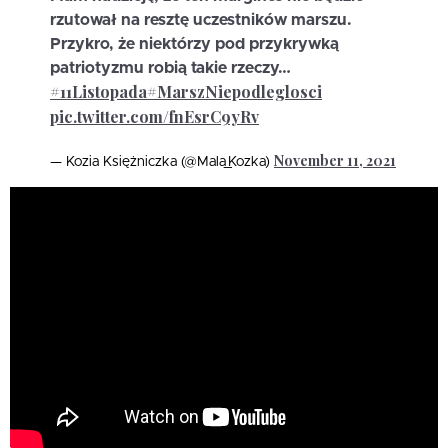
rzutował na resztę uczestników marszu.
Przykro, że niektórzy pod przykrywką
patriotyzmu robią takie rzeczy…
#11Listopada
#MarszNiepodleglosci
pic.twitter.com/fnEsrC9yRv
November 11, 2021
— Kozia Księżniczka (@Mala_Kozka)