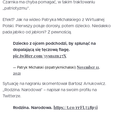
Czarnka ma chyba pomagać, w takim traktowaniu
„patriotyzmu”.
Efekt? Jak na wideo Patryka Michalskiego z Wirtualnej
Polski. Pierwszy poluje dorosły, potem dziecko. Niedaleko
pada jabłko od jabłoni? Z pewnością.
Dziecko z ojcem podchodzi, by splunąć na
dopalającą się tęczową flagę.
pic.twitter.com/3ysn1zn27X
November 11,
— Patryk Michalski (@patrykmichalski)
2021
Sytuację na nagraniu skomentował Bartosz Arłukowicz.
„Rodzina. Narodowa” – napisał na swoim profilu na
Twitterze.
https://t.co/rrFL728p3j
Rodzina. Narodowa.