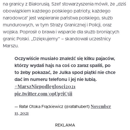
na granicy z Białorusią. Szef stowarzyszenia mówił, że „dziś
obowiązkiem każdego polskiego patrioty, każdego
narodowca” jest wspieranie państwa polskiego, służb
mundurowych, w tym Straży Granicznej i Policji, oraz
wojska. Poprosił o brawa i wsparcie dla służb broniących
granic Polski. „Dziękujemy” – skandowali uczestnicy
Marszu.
Oczywiście musiało znaleźć się kilku pajaców,
którzy wydali hajs na coś co zaraz spalili, po
to żeby pokazać, że Julka spod piątki nie chce
dać im numeru telefonu i jej nie lubią.
#MarszNiepodleglosci2021
pic.twitter.com/0pUp7iC5ii
November
— Rafał Otoka Frąckiewicz (@rafalhubert)
11, 2021
REKLAMA