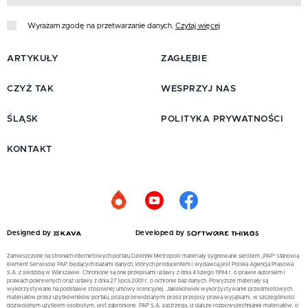
Wyrażam zgodę na przetwarzanie danych.
Czytaj więcej
ARTYKUŁY
ZAGŁĘBIE
CZYŻ TAK
WESPRZYJ NAS
ŚLĄSK
POLITYKA PRYWATNOŚCI
KONTAKT
Designed by
Developed by
Zamieszczone na stronach internetowych portalu Dziennik Metropolii materiały sygnowane skrótem „PAP” stanowią
element Serwisów PAP, będących bazami danych, których producentem i wydawcą jest Polska Agencja Prasowa
S.A. z siedzibą w Warszawie. Chronione są one przepisami ustawy z dnia 4 lutego 1994 r. o prawie autorskim i
prawach pokrewnych oraz ustawy z dnia 27 lipca 2001 r. o ochronie baz danych. Powyższe materiały są
wykorzystywane na podstawie stosownej umowy licencyjnej. Jakiekolwiek wykorzystywanie przedmiotowych
materiałów przez użytkowników portalu, poza przewidzianymi przez przepisy prawa wyjątkami, w szczególności
dozwolonym użytkiem osobistym, jest zabronione. PAP S.A. zastrzega, iż dalsze rozpowszechnianie materiałów, o