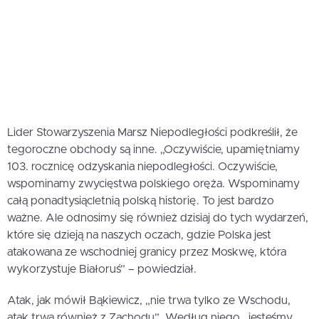
Lider Stowarzyszenia Marsz Niepodległości podkreślił, że
tegoroczne obchody są inne. „Oczywiście, upamiętniamy
103. rocznicę odzyskania niepodległości. Oczywiście,
wspominamy zwycięstwa polskiego oręża. Wspominamy
całą ponadtysiącletnią polską historię. To jest bardzo
ważne. Ale odnosimy się również dzisiaj do tych wydarzeń,
które się dzieją na naszych oczach, gdzie Polska jest
atakowana ze wschodniej granicy przez Moskwę, która
wykorzystuje Białoruś” – powiedział.
Atak, jak mówił Bąkiewicz, „nie trwa tylko ze Wschodu,
atak trwa również z Zachodu”. Według niego „jesteśmy