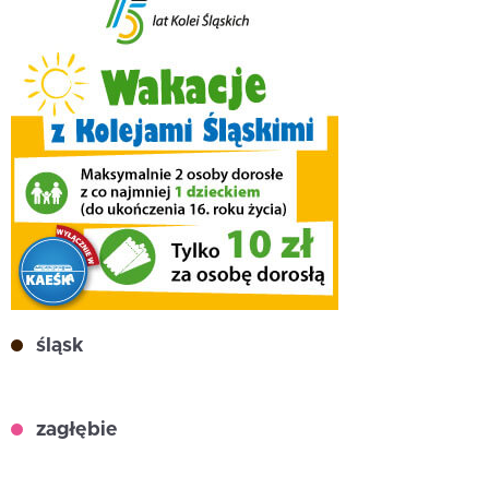
śląsk
zagłębie