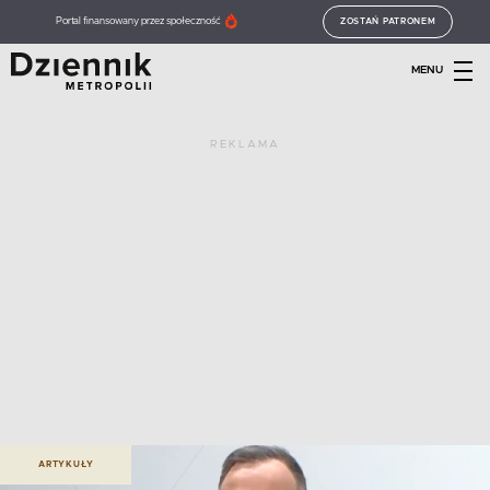
Portal finansowany przez społeczność
ZOSTAŃ PATRONEM
MENU
REKLAMA
ARTYKUŁY