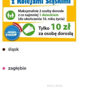
śląsk
zagłębie
REKLAMA