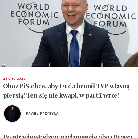
23 GRU 2023
Obóz PiS chce, aby Duda bronił TVP własną
piersią! Ten się nie kwapi, w partii wrze!
PAWEŁ PRZYBYŁA
Po utracie władzy w parlamencie obóz Prawa