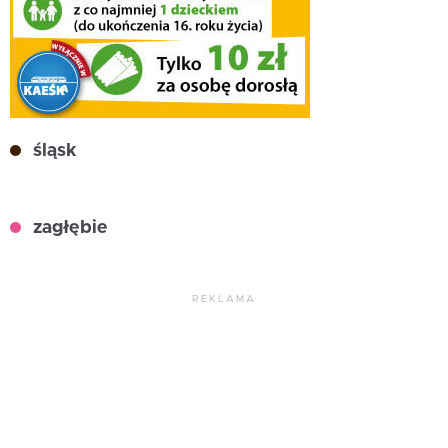
śląsk
zagłębie
REKLAMA