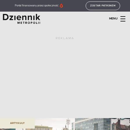
Portal finansowany przez społeczność
ZOSTAŃ PATRONEM
MENU
REKLAMA
ARTYKUŁY