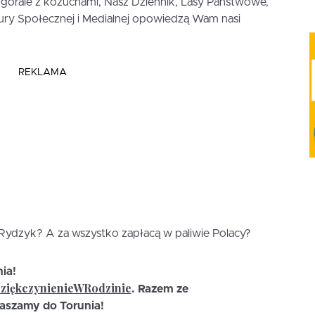
górale z kożuchami, Nasz Dziennik, Lasy Państwowe,
ury Społecznej i Medialnej opowiedzą Wam nasi
REKLAMA
 Rydzyk? A za wszystko zapłacą w paliwie Polacy?
nia!
ziękczynienieWRodzinie
. Razem ze
aszamy do Torunia!