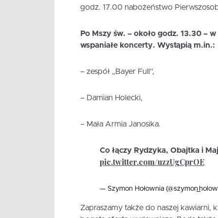
godz. 17.00 nabożeństwo Pierwszosobo
Po Mszy św. – około godz. 13.30 – w 
wspaniałe koncerty. Wystąpią m.in.:
– zespół „Bayer Full”,
– Damian Holecki,
– Mała Armia Janosika.
Co łączy Rydzyka, Obajtka i Maj
pic.twitter.com/uzzUgCprOE
— Szymon Hołownia (@szymon_holow
Zapraszamy także do naszej kawiarni, k