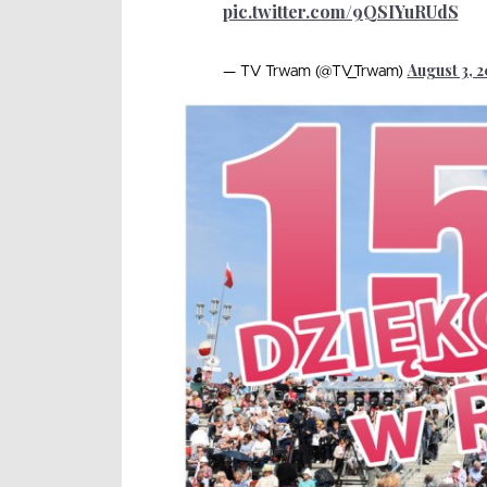
pic.twitter.com/9QSIYuRUdS
August 3, 
— TV Trwam (@TV_Trwam)