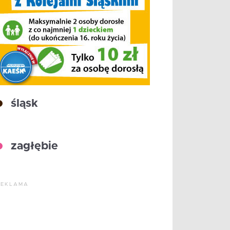
śląsk
zagłębie
REKLAMA