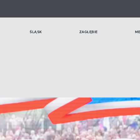
ŚLĄSK
ZAGŁĘBIE
M