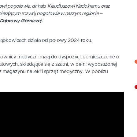
rowi pogotowia, dr hab. Klaudiuszowi Nadolnemu oraz
pierającym rozwój pogotowia w naszym regionie –
 Dąbrowy Górniczej.
ąbkowicach działa od połowy 2024 roku.
townicy medyczni mają do dyspozycji pomieszczenie o
wych, składające się z szatni, w pełni wyposażonej
z magazynu na leki i sprzęt medyczny. W pobliżu