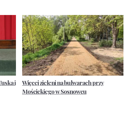
uska i
Więcej zieleni na bulwarach przy
Mościckiego w Sosnowcu