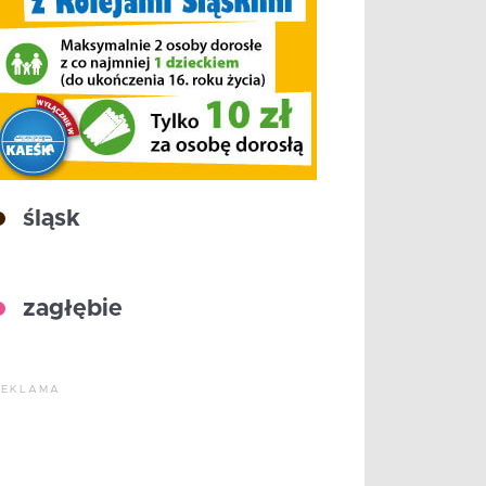
śląsk
zagłębie
REKLAMA