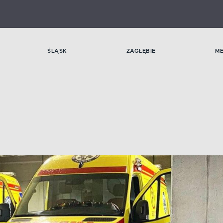
ŚLĄSK
ZAGŁĘBIE
M