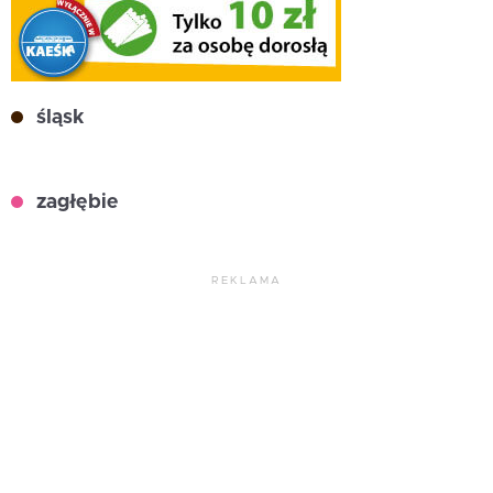
śląsk
zagłębie
REKLAMA