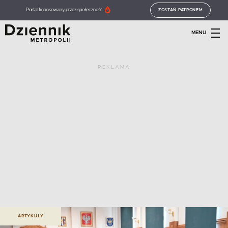
Portal finansowany przez społeczność
ZOSTAŃ PATRONEM
MENU
REKLAMA
ARTYKUŁY