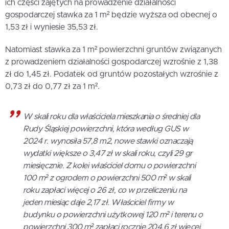
ich części zajętych na prowadzenie działalności
gospodarczej stawka za 1 m² będzie wyższa od obecnej o
1,53 zł i wyniesie 35,53 zł.
Natomiast stawka za 1 m² powierzchni gruntów związanych
z prowadzeniem działalności gospodarczej wzrośnie z 1,38
zł do 1,45 zł. Podatek od gruntów pozostałych wzrośnie z
0,73 zł do 0,77 zł za 1 m².
W skali roku dla właściciela mieszkania o średniej dla
Rudy Śląskiej powierzchni, która według GUS w
2024 r. wynosiła 57,8 m2, nowe stawki oznaczają
wydatki większe o 3,47 zł w skali roku, czyli 29 gr
miesięcznie. Z kolei właściciel domu o powierzchni
100 m² z ogrodem o powierzchni 500 m² w skali
roku zapłaci więcej o 26 zł, co w przeliczeniu na
jeden miesiąc daje 2,17 zł. Właściciel firmy w
budynku o powierzchni użytkowej 120 m² i terenu o
powierzchni 300 m² zapłaci rocznie 204,6 zł więcej,