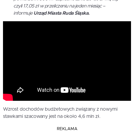
czyli 17,05 zł w przeliczeniu na jeden miesiąc –
informuje
Urząd Miasta Ruda Śląska.
Wzrost dochodów budżetowych związany z nowymi
stawkami szacowany jest na około 4,6 mln zł.
REKLAMA