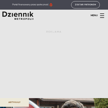
Portal finansowany przez społeczność
ZOSTAŃ PATRONEM
MENU
REKLAMA
ARTYKUŁY