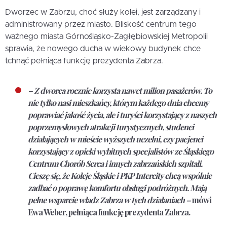
Dworzec w Zabrzu, choć służy kolei, jest zarządzany i
administrowany przez miasto. Bliskość centrum tego
ważnego miasta Górnośląsko-Zagłębiowskiej Metropolii
sprawia, że nowego ducha w wiekowy budynek chce
tchnąć pełniąca funkcję prezydenta Zabrza.
– Z dworca rocznie korzysta nawet milion pasażerów. To
nie tylko nasi mieszkańcy, którym każdego dnia chcemy
poprawiać jakość życia, ale i turyści korzystający z naszych
poprzemysłowych atrakcji turystycznych, studenci
działających w mieście wyższych uczelni, czy pacjenci
korzystający z opieki wybitnych specjalistów ze Śląskiego
Centrum Chorób Serca i innych zabrzańskich szpitali.
Cieszę się, że Koleje Śląskie i PKP Intercity chcą wspólnie
zadbać o poprawę komfortu obsługi podróżnych. Mają
pełne wsparcie władz Zabrza w tych działaniach –
mówi
Ewa Weber, pełniąca funkcję prezydenta Zabrza.