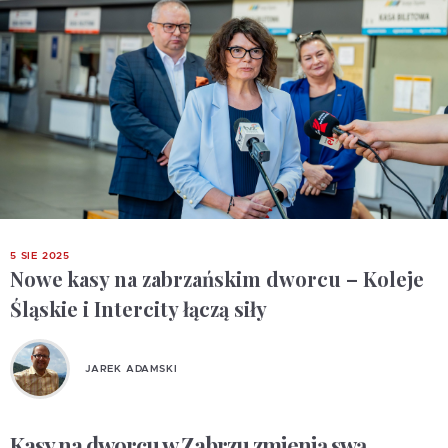
5 SIE 2025
Nowe kasy na zabrzańskim dworcu – Koleje
Śląskie i Intercity łączą siły
JAREK ADAMSKI
Kasy na dworcu w Zabrzu zmienią swą