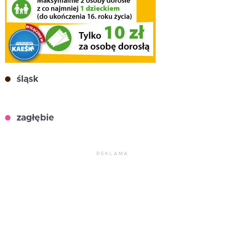
śląsk
zagłębie
REKLAMA