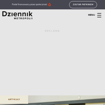
Portal finansowany przez społeczność
ZOSTAŃ PATRONEM
MENU
REKLAMA
ARTYKUŁY