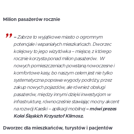
Milion pasa
żer
ó
w rocznie
–
Zabrze to wyjątkowe miasto o ogromnym
potencjale i wspaniałych mieszkańcach. Dworzec
kolejowy to jego wizyt
ó
wka – miejsce, z kt
ó
rego
rocznie korzysta ponad milion pasażer
ó
w. W
nowych pomieszczeniach powstaną nowoczesne i
komfortowe kasy, bo naszym celem jest nie tylko
systematyczna poprawa wygody podróży, przez
zakup nowych pojazd
ó
w, ale r
ó
wnież obsługi
pasażer
ó
w, między innymi dzięki inwestycjom w
infrastrukturę, r
ó
wnocześnie stawiając mocny akcent
na rozw
ó
j Kaeśki – aplikacji mobilnej
–
m
ó
wi prezes
Kolei Śląskich Krzysztof Klimosz.
Dworzec dla mieszkańc
ó
w, turyst
ó
w i pacjent
ó
w