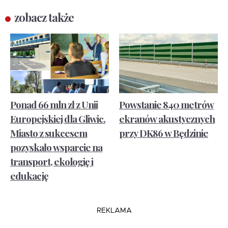
zobacz także
Ponad 66 mln zł z Unii
Powstanie 840 metrów
Europejskiej dla Gliwic.
ekranów akustycznych
Miasto z sukcesem
przy DK86 w Będzinie
pozyskało wsparcie na
transport, ekologię i
edukację
REKLAMA