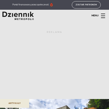
Portal finansowany przez społeczność
ZOSTAŃ PATRONEM
MENU
REKLAMA
ARTYKUŁY