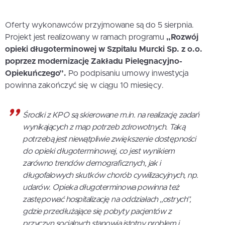
Oferty wykonawców przyjmowane są do 5 sierpnia.
Projekt jest realizowany w ramach programu
„Rozwój
opieki długoterminowej w Szpitalu Murcki Sp. z o.o.
poprzez modernizację Zakładu Pielęgnacyjno-
Opiekuńczego”.
Po podpisaniu umowy inwestycja
powinna zakończyć się w ciągu 10 miesięcy.
Środki z KPO są skierowane m.in. na realizację zadań
wynikających z map potrzeb zdrowotnych. Taką
potrzebą jest niewątpliwie zwiększenie dostępności
do opieki długoterminowej, co jest wynikiem
zarówno trendów demograficznych, jak i
długofalowych skutków chorób cywilizacyjnych, np.
udarów. Opieka długoterminowa powinna też
zastępować hospitalizację na oddziałach „ostrych”,
gdzie przedłużające się pobyty pacjentów z
przyczyn socjalnych stanowią istotny problem i