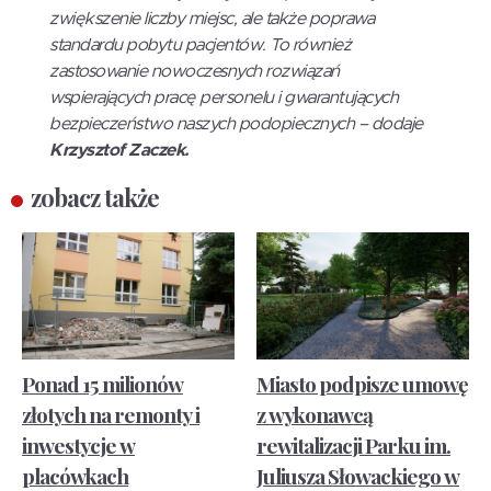
zwiększenie liczby miejsc, ale także poprawa
standardu pobytu pacjentów. To również
zastosowanie nowoczesnych rozwiązań
wspierających pracę personelu i gwarantujących
bezpieczeństwo naszych podopiecznych – dodaje
Krzysztof Zaczek.
zobacz także
Ponad 15 milionów
Miasto podpisze umowę
złotych na remonty i
z wykonawcą
inwestycje w
rewitalizacji Parku im.
placówkach
Juliusza Słowackiego w