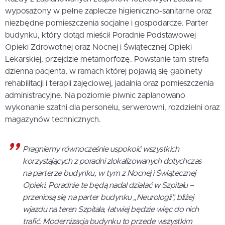
wyposażony w pełne zaplecze higieniczno-sanitarne oraz
niezbędne pomieszczenia socjalne i gospodarcze. Parter
budynku, który dotąd mieścił Poradnie Podstawowej
Opieki Zdrowotnej oraz Nocnej i Świątecznej Opieki
Lekarskiej, przejdzie metamorfozę. Powstanie tam strefa
dzienna pacjenta, w ramach której pojawią się gabinety
rehabilitacji i terapii zajęciowej, jadalnia oraz pomieszczenia
administracyjne. Na poziomie piwnic zaplanowano
wykonanie szatni dla personelu, serwerowni, rozdzielni oraz
magazynów technicznych.
Pragniemy równocześnie uspokoić wszystkich
korzystających z poradni zlokalizowanych dotychczas
na parterze budynku, w tym z Nocnej i Świątecznej
Opieki. Poradnie te będą nadal działać w Szpitalu –
przeniosą się na parter budynku „Neurologii”, bliżej
wjazdu na teren Szpitala, łatwiej będzie więc do nich
trafić. Modernizacja budynku to przede wszystkim