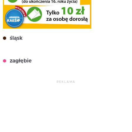
śląsk
zagłębie
REKLAMA