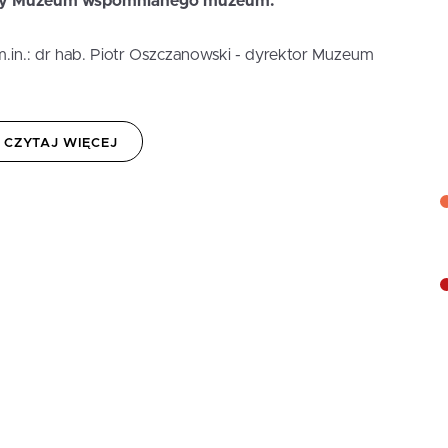
Rady Muzeum wspomnianego muzeum.
m.in.: dr hab. Piotr Oszczanowski - dyrektor Muzeum
CZYTAJ WIĘCEJ