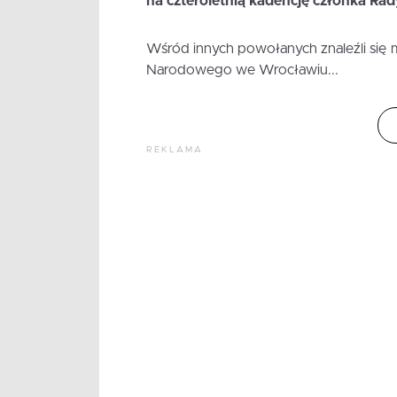
na czteroletnią kadencję członka 
Wśród innych powołanych znaleźli się 
Narodowego we Wrocławiu...
REKLAMA