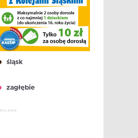
śląsk
zagłębie
REKLAMA