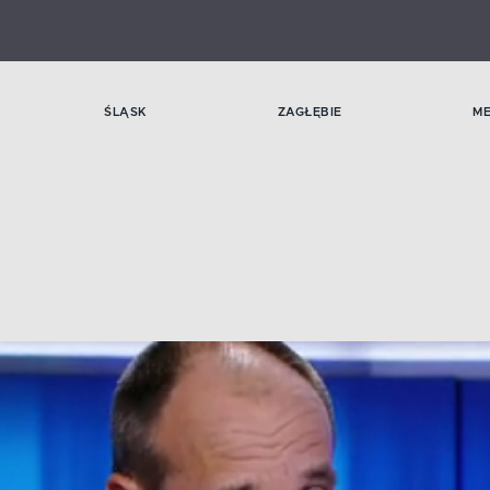
ŚLĄSK
ZAGŁĘBIE
M