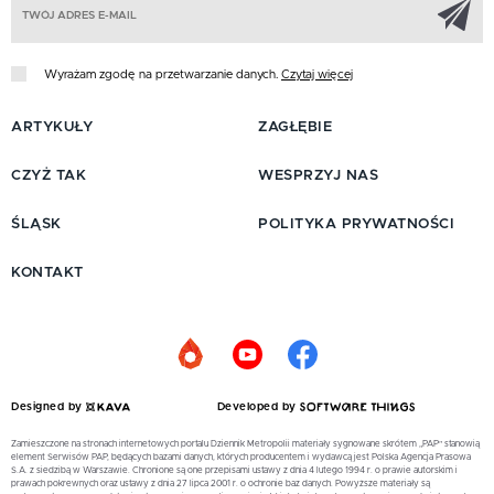
Wyrażam zgodę na przetwarzanie danych.
Czytaj więcej
ARTYKUŁY
ZAGŁĘBIE
CZYŻ TAK
WESPRZYJ NAS
ŚLĄSK
POLITYKA PRYWATNOŚCI
KONTAKT
Designed by
Developed by
Zamieszczone na stronach internetowych portalu Dziennik Metropolii materiały sygnowane skrótem „PAP” stanowią
element Serwisów PAP, będących bazami danych, których producentem i wydawcą jest Polska Agencja Prasowa
S.A. z siedzibą w Warszawie. Chronione są one przepisami ustawy z dnia 4 lutego 1994 r. o prawie autorskim i
prawach pokrewnych oraz ustawy z dnia 27 lipca 2001 r. o ochronie baz danych. Powyższe materiały są