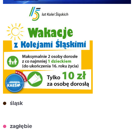
śląsk
zagłębie