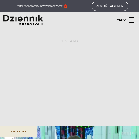
Portal finansowany przez społeczność
ZOSTAŃ PATRONEM
MENU
REKLAMA
ARTYKUŁY