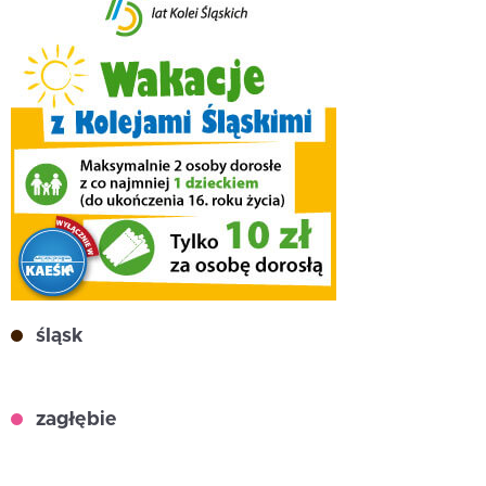
śląsk
zagłębie