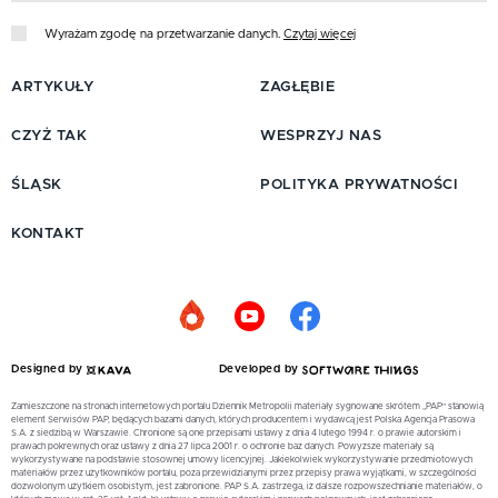
Wyrażam zgodę na przetwarzanie danych.
Czytaj więcej
ARTYKUŁY
ZAGŁĘBIE
CZYŻ TAK
WESPRZYJ NAS
ŚLĄSK
POLITYKA PRYWATNOŚCI
KONTAKT
Designed by
Developed by
Zamieszczone na stronach internetowych portalu Dziennik Metropolii materiały sygnowane skrótem „PAP” stanowią
element Serwisów PAP, będących bazami danych, których producentem i wydawcą jest Polska Agencja Prasowa
S.A. z siedzibą w Warszawie. Chronione są one przepisami ustawy z dnia 4 lutego 1994 r. o prawie autorskim i
prawach pokrewnych oraz ustawy z dnia 27 lipca 2001 r. o ochronie baz danych. Powyższe materiały są
wykorzystywane na podstawie stosownej umowy licencyjnej. Jakiekolwiek wykorzystywanie przedmiotowych
materiałów przez użytkowników portalu, poza przewidzianymi przez przepisy prawa wyjątkami, w szczególności
dozwolonym użytkiem osobistym, jest zabronione. PAP S.A. zastrzega, iż dalsze rozpowszechnianie materiałów, o