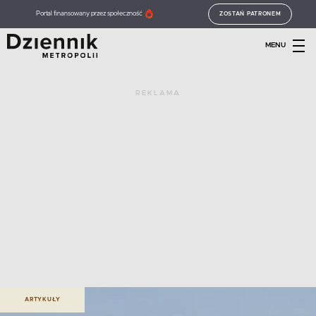
Portal finansowany przez społeczność
ZOSTAŃ PATRONEM
MENU
REKLAMA
ARTYKUŁY