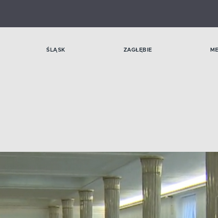
ŚLĄSK
ZAGŁĘBIE
M