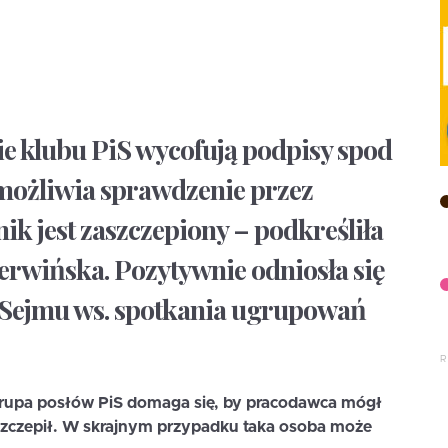
ie klubu PiS wycofują podpisy spod
umożliwia sprawdzenie przez
k jest zaszczepiony – podkreśliła
erwińska. Pozytywnie odniosła się
 Sejmu ws. spotkania ugrupowań
 grupa posłów PiS domaga się, by pracodawca mógł
aszczepił. W skrajnym przypadku taka osoba może