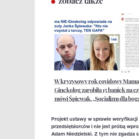
zobacz także
W kryzysowy rok covidowy Mama
Ginekolog zarobiła 15 baniek na cz
mówi Śpiewak. „Socjalizm dla bog
Projekt ustawy w sprawie weryfikacj
przedsiębiorców i nie jest próbą wp
Adam Niedzielski. Z tym nie zgadza si