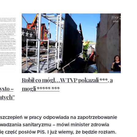
Robił co mógł… W TVP pokazali ***, a
ysto –
mogli ***** ***
atych”
i szczepień w pracy odpowiada na zapotrzebowanie
rowadzania sanitaryzmu – mówi minister zdrowia
ę część posłów PiS. I już wiemy, że będzie rozłam.