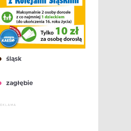
śląsk
zagłębie
REKLAMA