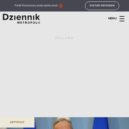
Portal finansowany przez społeczność
ZOSTAŃ PATRONEM
MENU
REKLAMA
ARTYKUŁY