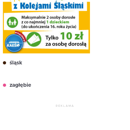
śląsk
zagłębie
REKLAMA