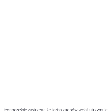
Jednocześnie zastrzegł, że liczba zgonów wciąż utrzymuje