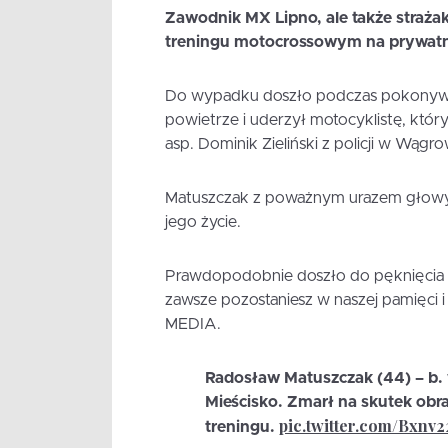
Zawodnik MX Lipno, ale także straża
treningu motocrossowym na prywatn
Do wypadku doszło podczas pokonywa
powietrze i uderzył motocyklistę, któr
asp. Dominik Zieliński z policji w Wągr
Matuszczak z poważnym urazem głowy t
jego życie.
Prawdopodobnie doszło do pęknięcia t
zawsze pozostaniesz w naszej pamięci i 
MEDIA.
Radosław Matuszczak (44) – b. 
Mieścisko. Zmarł na skutek ob
pic.twitter.com/Bxnv
treningu.