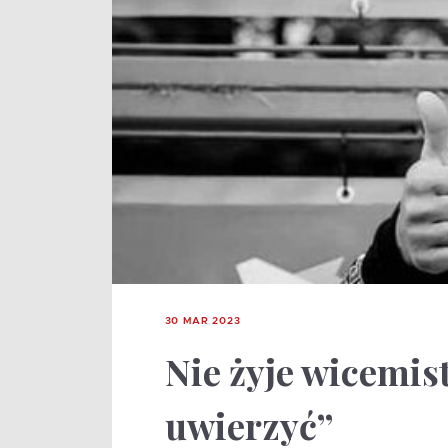
30 MAR 2023
Nie żyje wicemis
uwierzyć”