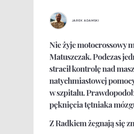
JAREK ADAMSKI
Nie żyje motocrossowy mi
Matuszczak. Podczas jed
stracił kontrolę nad mas
natychmiastowej pomocy
w szpitalu. Prawdopodob
pęknięcia tętniaka mózgu
Z Radkiem żegnają się zna