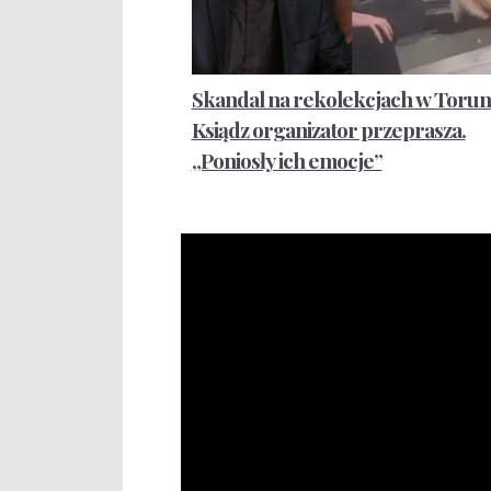
Skandal na rekolekcjach w Torun
Ksiądz organizator przeprasza.
„Poniosły ich emocje”