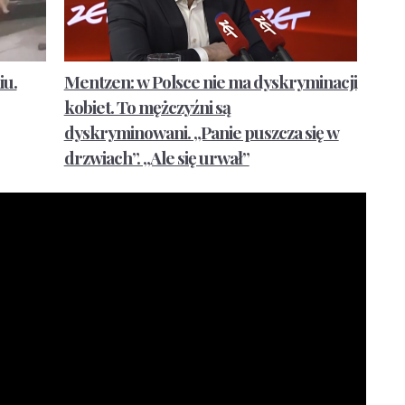
iu.
Mentzen: w Polsce nie ma dyskryminacji
kobiet. To mężczyźni są
dyskryminowani. „Panie puszcza się w
drzwiach”. „Ale się urwał”