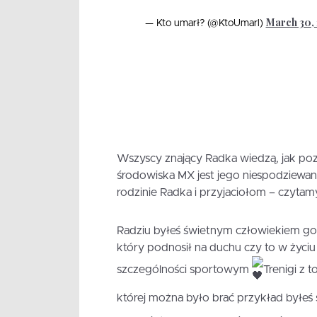
March 30,
— Kto umarł? (@KtoUmarl)
Wszyscy znający Radka wiedzą, jak pozy
środowiska MX jest jego niespodziewan
rodzinie Radka i przyjaciołom – czytamy 
Radziu byłeś świetnym człowiekiem g
który podnosił na duchu czy to w życi
szczególności sportowym
Trenigi z 
której można było brać przykład byłe