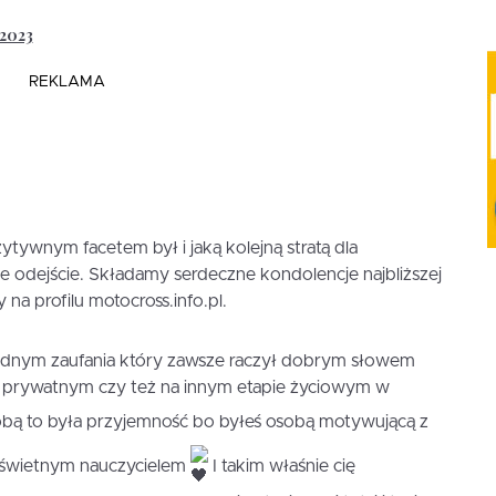
 2023
REKLAMA
tywnym facetem był i jaką kolejną stratą dla
e odejście. Składamy serdeczne kondolencje najbliższej
na profilu motocross.info.pl.
odnym zaufania który zawsze raczył dobrym słowem
u prywatnym czy też na innym etapie życiowym w
tobą to była przyjemność bo byłeś osobą motywującą z
ś świetnym nauczycielem
I takim właśnie cię