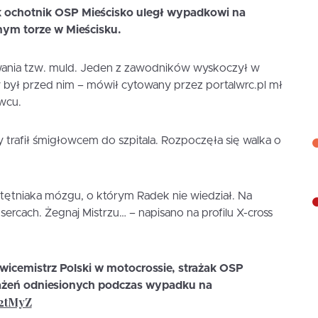
k ochotnik OSP Mieścisko uległ wypadkowi na
ym torze w Mieścisku.
nia tzw. muld. Jeden z zawodników wyskoczył w
y był przed nim – mówił cytowany przez portalwrc.pl mł
owcu.
rafił śmigłowcem do szpitala. Rozpoczęła się walka o
ętniaka mózgu, o którym Radek nie wiedział. Na
sercach. Żegnaj Mistrzu… – napisano na profilu X-cross
wicemistrz Polski w motocrossie, strażak OSP
rażeń odniesionych podczas wypadku na
22tMyZ