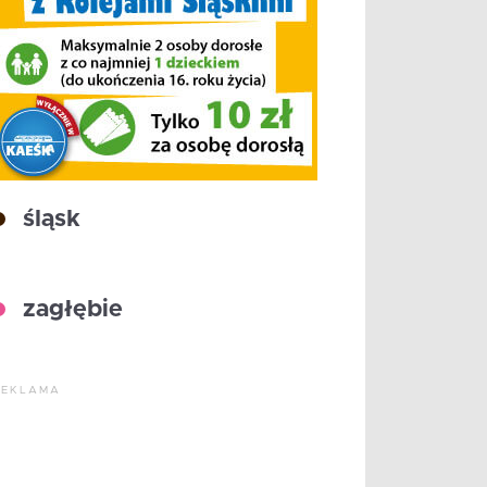
śląsk
zagłębie
REKLAMA