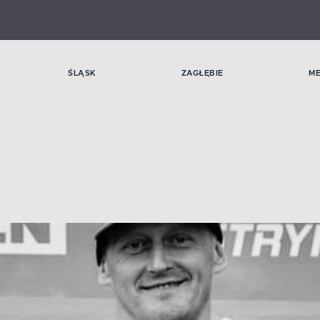
ŚLĄSK
ZAGŁĘBIE
M