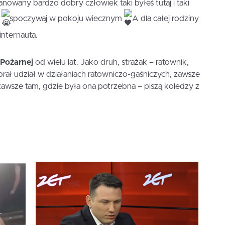
owany bardzo dobry człowiek taki byłeś tutaj i taki
a
spoczywaj w pokoju wiecznym
A dla całej rodziny
nternauta.
 Pożarnej
od wielu lat. Jako druh, strażak – ratownik,
 brał udział w działaniach ratowniczo-gaśniczych, zawsze
wsze tam, gdzie była ona potrzebna – piszą koledzy z