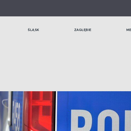
ŚLĄSK
ZAGŁĘBIE
M