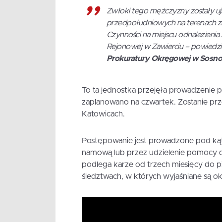
Zwłoki tego mężczyzny zostały u
przedpołudniowych na terenach zi
Czynności na miejscu odnalezienia
Rejonowej w Zawierciu – powiedz
Prokuratury Okręgowej w Sosn
To ta jednostka przejęła prowadzenie 
zaplanowano na czwartek. Zostanie p
Katowicach.
Postępowanie jest prowadzone pod kąte
namową lub przez udzielenie pomocy do
podlega karze od trzech miesięcy do pi
śledztwach, w których wyjaśniane są o