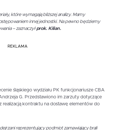
ły, które wymagają bliższej analizy. Mamy
postępowaniem innej jednostki. Na pewno będziemy
owania – zaznaczył
prok. Kilian.
REKLAMA
lecenie śląskiego wydziału PK funkcjonariusze CBA
 Andrzeja G. Przedstawiono im zarzuty dotyczące
 z realizacją kontraktu na dostawę elementów do
ejrzani reprezentujący podmiot zamawiający brali