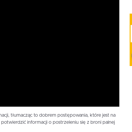
macji, tłumacząc to dobrem postępowania, które jest na
 potwierdzić informacji o postrzeleniu się z broni palnej