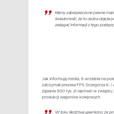
Mamy zabezpieczone pewne materia
świadomość, że to osoba objęta 
zasięgać informacji z tego postęp
Jak informują media, 9 września na po
zatrzymali prezesa FPS Grzegorza K. i
żądania 900 tys. zł łapówki w związku
produkcji wagonów kolejowych.
W toku śledztwa ujawniono, że pod