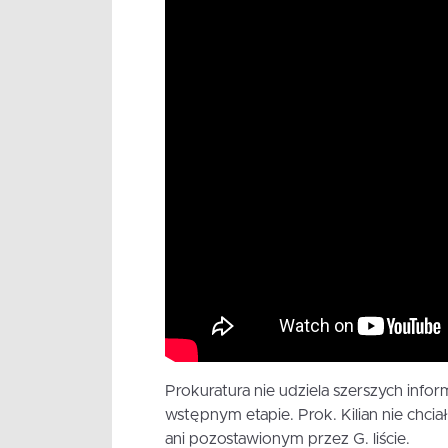
Prokuratura nie udziela szerszych infor
wstępnym etapie. Prok. Kilian nie chciał
ani pozostawionym przez G. liście.