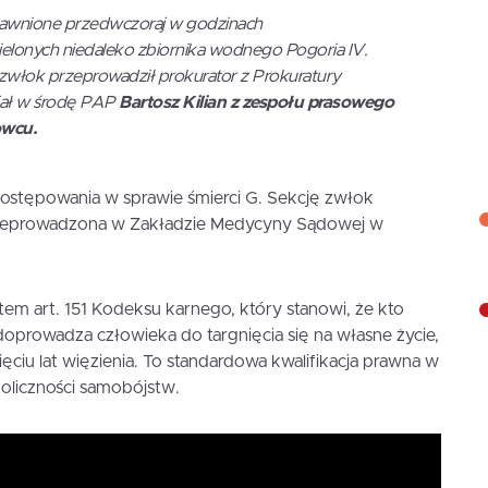
jawnione przedwczoraj w godzinach
elonych niedaleko zbiornika wodnego Pogoria IV.
 zwłok przeprowadził prokurator z Prokuratury
iał w środę PAP
Bartosz Kilian z zespołu prasowego
owcu.
postępowania w sprawie śmierci G. Sekcję zwłok
rzeprowadzona w Zakładzie Medycyny Sądowej w
m art. 151 Kodeksu karnego, który stanowi, że kto
prowadza człowieka do targnięcia się na własne życie,
ęciu lat więzienia. To standardowa kwalifikacja prawna w
koliczności samobójstw.