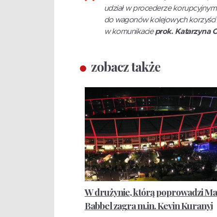
udział w procederze korupcyjnym
do wagonów kolejowych korzyści 
w komunikacie
prok. Katarzyna 
zobacz także
W drużynie, którą poprowadzi M
Babbel zagra m.in. Kevin Kuranyi