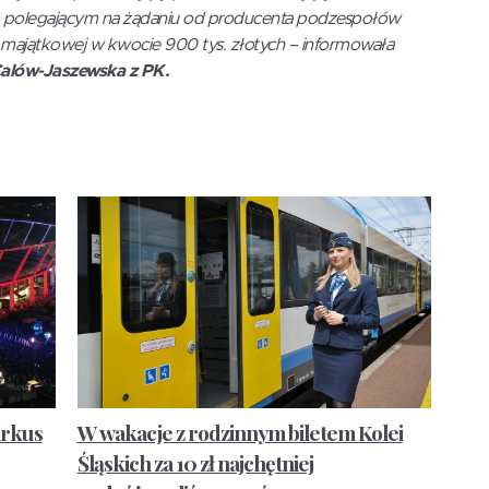
 polegającym na żądaniu od producenta podzespołów
majątkowej w kwocie 900 tys. złotych – informowała
Calów-Jaszewska z PK.
arkus
W wakacje z rodzinnym biletem Kolei
Śląskich za 10 zł najchętniej