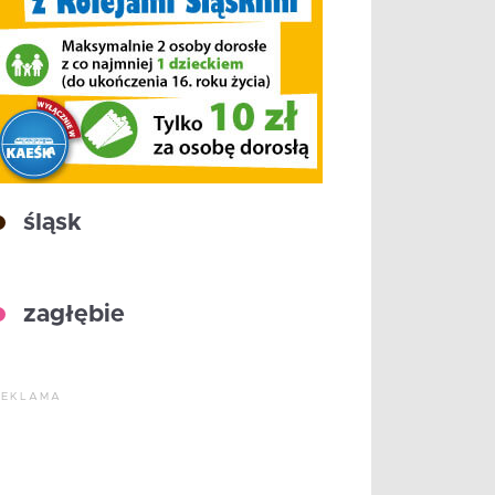
śląsk
zagłębie
REKLAMA