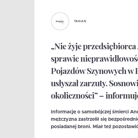
TANAN
„Nie żyje przedsiębiorca
sprawie nieprawidłowośc
Pojazdów Szynowych w Po
usłyszał zarzuty. Sosnow
okoliczności” – informu
Informację o samobójczej śmierci An
mężczyzna zastrzelił się bezpośredni
posiadanej broni. Miał też pozostawi