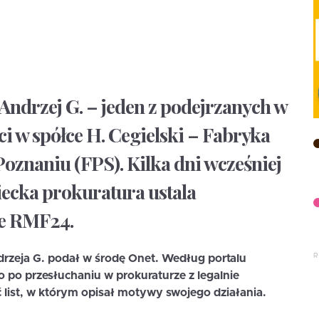
 Andrzej G. – jeden z podejrzanych w
i w spółce H. Cegielski – Fabryka
znaniu (FPS). Kilka dni wcześniej
iecka prokuratura ustala
je RMF24.
drzeja G. podał w środę Onet. Według portalu
o po przesłuchaniu w prokuraturze z legalnie
ć list, w którym opisał motywy swojego działania.