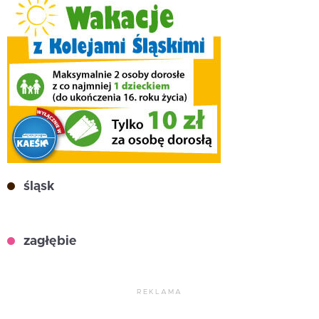
śląsk
zagłębie
REKLAMA