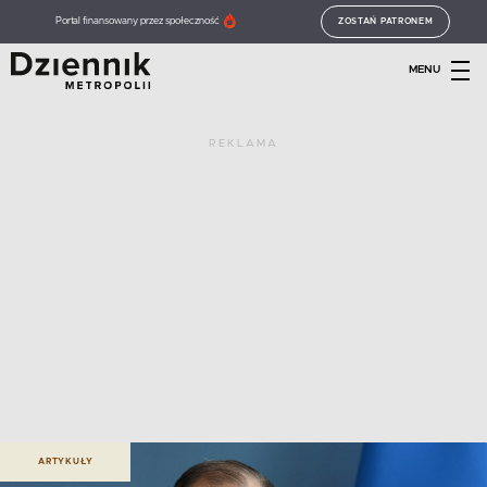
Portal finansowany przez społeczność
ZOSTAŃ PATRONEM
MENU
REKLAMA
ARTYKUŁY