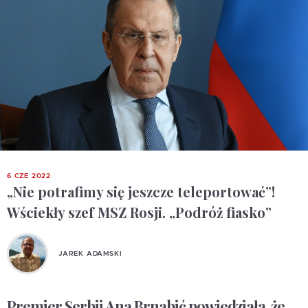
6 CZE 2022
„Nie potrafimy się jeszcze teleportować”!
Wściekły szef MSZ Rosji. „Podróż fiasko”
JAREK ADAMSKI
Premier Serbii Ana Brnabić powiedziała, że