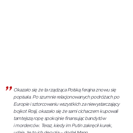
Okazało się że ta rządząca Polską ferajna znowu się
popisała. Po szumnie relacjonowanych podróżach po
Europie i sztorcowaniu wszystkich za niewystarczający
bojkot Rosji, okazało się że sami cichaczem kupowali
tamtejszą ropę spokojnie finansując bandytów
i morderców. Teraz, kiedy im Putin zakręcił kurek,
udają, że to ich decyzja – dodał Mann.