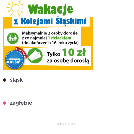
śląsk
zagłębie
REKLAMA