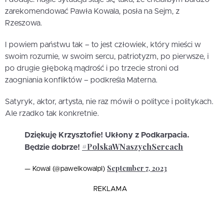
zarekomendować Pawła Kowala, posła na Sejm, z
Rzeszowa.
I powiem państwu tak – to jest człowiek, który mieści w
swoim rozumie, w swoim sercu, patriotyzm, po pierwsze, i
po drugie głęboką mądrość i po trzecie stroni od
zaogniania konfliktów – podkreśla Materna.
Satyryk, aktor, artysta, nie raz mówił o polityce i politykach.
Ale rzadko tak konkretnie.
Dziękuję Krzysztofie! Ukłony z Podkarpacia.
#PolskaWNaszychSercach
Będzie dobrze!
September 7, 2023
— Kowal (@pawelkowalpl)
REKLAMA