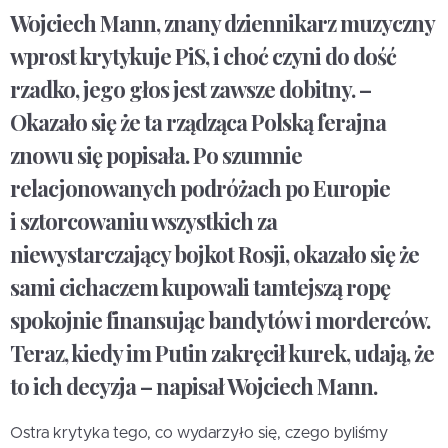
Wojciech Mann, znany dziennikarz muzyczny
wprost krytykuje PiS, i choć czyni do dość
rzadko, jego głos jest zawsze dobitny. –
Okazało się że ta rządząca Polską ferajna
znowu się popisała. Po szumnie
relacjonowanych podróżach po Europie
i sztorcowaniu wszystkich za
niewystarczający bojkot Rosji, okazało się że
sami cichaczem kupowali tamtejszą ropę
spokojnie finansując bandytów i morderców.
Teraz, kiedy im Putin zakręcił kurek, udają, że
to ich decyzja – napisał Wojciech Mann.
Ostra krytyka tego, co wydarzyło się, czego byliśmy