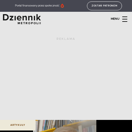
Portal finansowany przez społeczność
ZOSTAŃ PATRONEM
MENU
REKLAMA
ARTYKUŁY