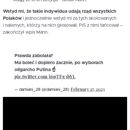
Wstyd mi, że takie indywidua udają rząd wszystkich
Polaków
i jednocześnie wstyd mi za tych skołowanych
i naiwnych, którzy na nich głosowali. PiS z nimi tańcował –
zakończył wpis Mann.
Prawda zabolała?
Ma boleć i dopiero zacznie, po wyborach
oligarcho Putina ☝️
pic.twitter.com/i6pTEg3bYL
February 27, 2023
— damiani_28 (@damiani_28)