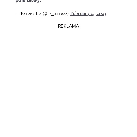
polu bitwy.
February 27, 2023
— Tomasz Lis (@lis_tomasz)
REKLAMA