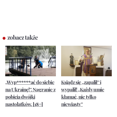
zobacz także
„Wyp******ać do siebie
Ksiądz się „zapalił” i
na Ukrainę!”. Nagranie z
wypalił! „Każdy umie
pobicia dwójki
kłamać, nie tylko
nastolatków. [18+]
niewiasty”