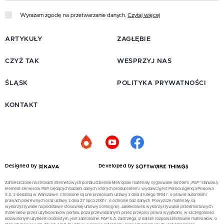
Wyrażam zgodę na przetwarzanie danych.
Czytaj więcej
ARTYKUŁY
ZAGŁĘBIE
CZYŻ TAK
WESPRZYJ NAS
ŚLĄSK
POLITYKA PRYWATNOŚCI
KONTAKT
Designed by
Developed by
Zamieszczone na stronach internetowych portalu Dziennik Metropolii materiały sygnowane skrótem „PAP” stanowią
element Serwisów PAP, będących bazami danych, których producentem i wydawcą jest Polska Agencja Prasowa
S.A. z siedzibą w Warszawie. Chronione są one przepisami ustawy z dnia 4 lutego 1994 r. o prawie autorskim i
prawach pokrewnych oraz ustawy z dnia 27 lipca 2001 r. o ochronie baz danych. Powyższe materiały są
wykorzystywane na podstawie stosownej umowy licencyjnej. Jakiekolwiek wykorzystywanie przedmiotowych
materiałów przez użytkowników portalu, poza przewidzianymi przez przepisy prawa wyjątkami, w szczególności
dozwolonym użytkiem osobistym, jest zabronione. PAP S.A. zastrzega, iż dalsze rozpowszechnianie materiałów, o