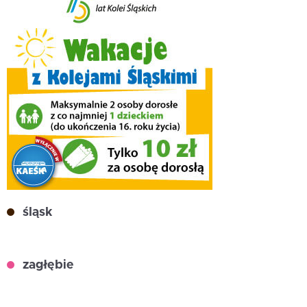
śląsk
zagłębie