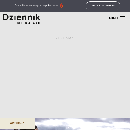
Portal finansowany przez społeczność
ZOSTAŃ PATRONEM
MENU
REKLAMA
ARTYKUŁY