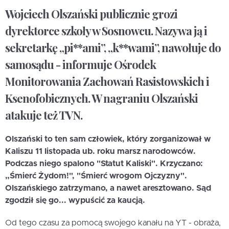
Wojciech Olszański publicznie grozi
dyrektorce szkoły w Sosnowcu. Nazywa ją i
sekretarkę „pi**ami”, „k**wami”, nawołuje do
samosądu - informuje Ośrodek
Monitorowania Zachowań Rasistowskich i
Ksenofobicznych. W nagraniu Olszański
atakuje też TVN.
Olszański to ten sam człowiek, który zorganizował w
Kaliszu 11 listopada ub. roku marsz narodowców.
Podczas niego spalono "Statut Kaliski". Krzyczano:
„Śmierć Żydom!", "Śmierć wrogom Ojczyzny".
Olszańskiego zatrzymano, a nawet aresztowano. Sąd
zgodził się go... wypuścić za kaucją.
Od tego czasu za pomocą swojego kanału na YT - obraża,