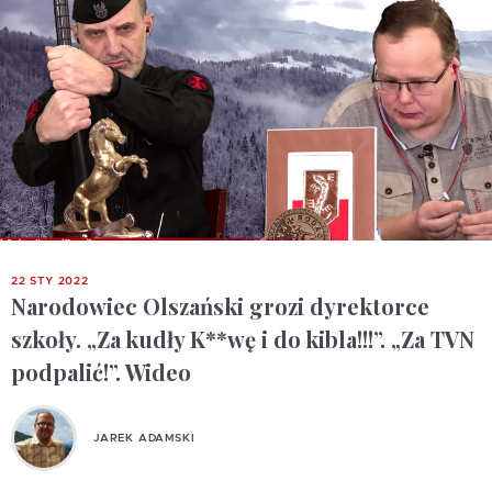
22 STY 2022
Narodowiec Olszański grozi dyrektorce
szkoły. „Za kudły K**wę i do kibla!!!”. „Za TVN
podpalić!”. Wideo
JAREK ADAMSKI