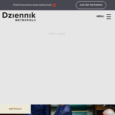
Portal finansowany przez społeczność
ZOSTAŃ PATRONEM
MENU
REKLAMA
ARTYKUŁY