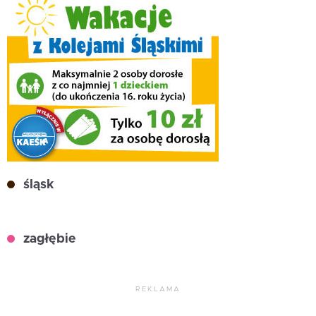
śląsk
zagłębie
REKLAMA