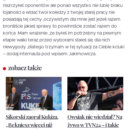
niszczyłeś oponentów ale ponad wszystko nie lubię braku
lojalności a widać twoi koledzy z twojej starej pracy nie
posiadają tej cechy ,oczywistym dla mnie jest jeżeli razem
broniliście jakieś sprawy to powinniście zostać razem do
końca .Mam wrażenie ,ze byłeś im potrzebny na pewnym
etapie walki teraz przed wyborami stałeś się dla nich
niewygody ,dlatego trzymam w tej sytuacji za Ciebie kciuki
– dodaj internauta pod wpisem Jakimowicza.
zobacz także
Sikorski zaorał Kukiza.
Owsiak nie wiedział? Na
„Bekniesz więcej niż
żywo w TVN24 – i takie