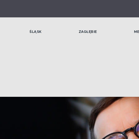
ŚLĄSK
ZAGŁĘBIE
M