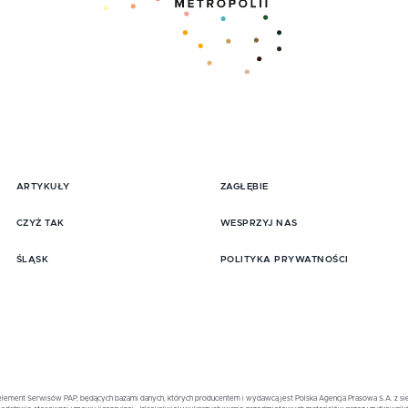
ARTYKUŁY
ZAGŁĘBIE
pisz się do Newslttera
CZYŻ TAK
WESPRZYJ NAS
ŚLĄSK
POLITYKA PRYWATNOŚCI
element Serwisów PAP, będących bazami danych, których producentem i wydawcą jest Polska Agencja Prasowa S.A. z sied