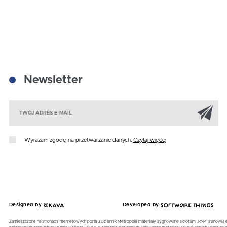
Newsletter
Za
Wyrażam zgodę na przetwarzanie danych.
Czytaj więcej
Designed by
Developed by
Zamieszczone na stronach internetowych portalu Dziennik Metropolii materiały sygnowane skrótem „PAP” stanowią 