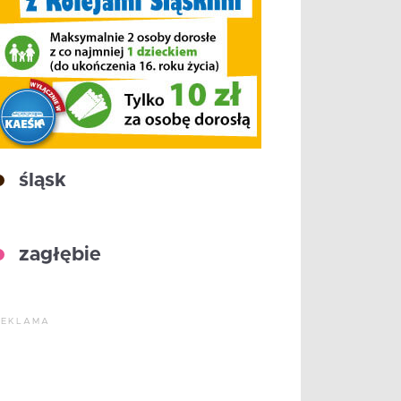
śląsk
zagłębie
REKLAMA