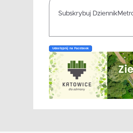
Subskrybuj DziennikMetrop
Udostępnij na Facebook