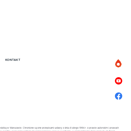
KONTAKT
zibą w Warszawie. Chronione są one przepisami ustawy z dnia 4 lutego 1994 r. o prawie autorskim i prawach