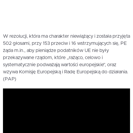
W rezolucji, która ma charakter niewiążący i została przyjęta
502 głosami, przy 153 przeciw i 16 wstrzymujących się, PE
żąda m.in., aby pieniądze podatników UE nie były
przekazywane rządom, które „rażąco, celowo i
systematycznie podważają wartości europejskie”, oraz
wzywa Komisję Europejską i Radę Europejską do działania.
(PAP)