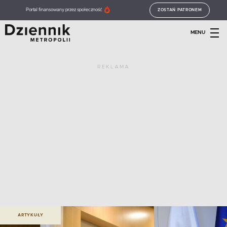
Portal finansowany przez społeczność
ZOSTAŃ PATRONEM
MENU
REKLAMA
ARTYKUŁY