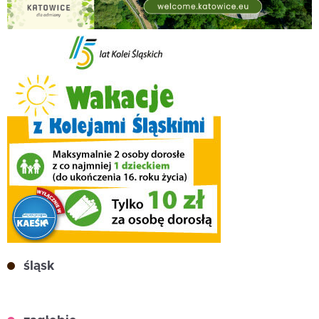
śląsk