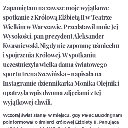
Zapamiętam na zawsze moje wyjątkowe
spotkanie z Królową Elżbietą II w Teatrze
Wielkim w Warszawie. Przedstawił mnie Jej
Wysokości, pan prezydent Aleksander
Kwaśniewski. Nigdy nie zapomnę uśmiechu
i spojrzenia Królowej. W spotkaniu
uczestniczyła wielka dama światowego
sportu Irena Szewińska - napisała na
Instagramie dziennikarka Monika Olejnik i
opatrzyła wpis dwoma zdjęciami z tej
wyjątkowej chwili.
Wczoraj świat stanął w miejscu, gdy Pałac Buckingham
poinformował o śmierci królowej Elżbiety II. Panująca