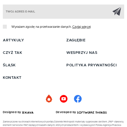
Z
Wyrażam zgodę na przetwarzanie danych.
Czytaj więcej
ARTYKUŁY
ZAGŁĘBIE
CZYŻ TAK
WESPRZYJ NAS
ŚLĄSK
POLITYKA PRYWATNOŚCI
KONTAKT
Designed by
Developed by
Zamieszczone na stronach internetowych portalu Dziennik Metropolii materiały sygnowane skrótem „PAP” stanowią
element Serwisów PAP, będących bazami danych, których producentem i wydawcą jest Polska Agencja Prasowa