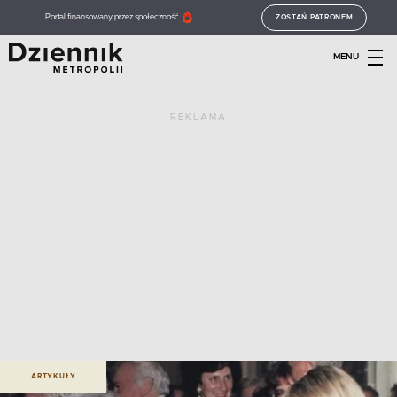
Portal finansowany przez społeczność
ZOSTAŃ PATRONEM
MENU
REKLAMA
ARTYKUŁY