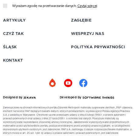
Wyrażam zgodę na przetwarzanie danych.
Czytaj więcej
ARTYKUŁY
ZAGŁĘBIE
CZYŻ TAK
WESPRZYJ NAS
ŚLĄSK
POLITYKA PRYWATNOŚCI
KONTAKT
Designed by
Developed by
Zamieszczone na stronach internetowych portalu Dziennik Metropolii materiały sygnowane skrótem „PAP” stanowią
element Serwisów PAP, będących bazami danych, których producentem i wydawcą jest Polska Agencja Prasowa
S.A. z siedzibą w Warszawie. Chronione są one przepisami ustawy z dnia 4 lutego 1994 r. o prawie autorskim i
prawach pokrewnych oraz ustawy z dnia 27 lipca 2001 r. o ochronie baz danych. Powyższe materiały są
wykorzystywane na podstawie stosownej umowy licencyjnej. Jakiekolwiek wykorzystywanie przedmiotowych
materiałów przez użytkowników portalu, poza przewidzianymi przez przepisy prawa wyjątkami, w szczególności
dozwolonym użytkiem osobistym, jest zabronione. PAP S.A. zastrzega, iż dalsze rozpowszechnianie materiałów, o
których mowa w art. 25 ust. 1 pkt. b) ustawy o prawie autorskim i prawach pokrewnych, jest zabronione.