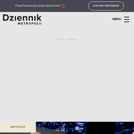
Portal finansowany przez społeczność
ZOSTAŃ PATRONEM
MENU
REKLAMA
ARTYKUŁY