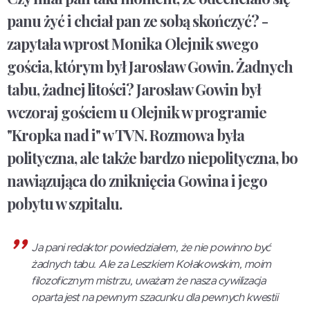
panu żyć i chciał pan ze sobą skończyć? -
zapytała wprost Monika Olejnik swego
gościa, którym był Jarosław Gowin. Żadnych
tabu, żadnej litości? Jarosław Gowin był
wczoraj gościem u Olejnik w programie
"Kropka nad i" w TVN. Rozmowa była
polityczna, ale także bardzo niepolityczna, bo
nawiązująca do zniknięcia Gowina i jego
pobytu w szpitalu.
Ja pani redaktor powiedziałem, że nie powinno być
żadnych tabu. Ale za Leszkiem Kołakowskim, moim
filozoficznym mistrzu, uważam że nasza cywilizacja
oparta jest na pewnym szacunku dla pewnych kwestii