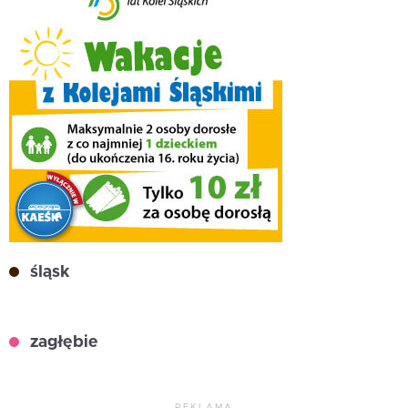
śląsk
zagłębie
REKLAMA