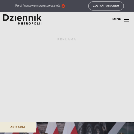
Portal finansowany przez społeczność
ZOSTAŃ PATRONEM
MENU
REKLAMA
ARTYKUŁY