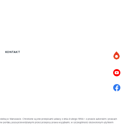
KONTAKT
zibą w Warszawie. Chronione są one przepisami ustawy z dnia 4 lutego 1994 r. o prawie autorskim i prawach
ów portalu, poza przewidzianymi przez przepisy prawa wyjątkami, w szczególności dozwolonym użytkiem