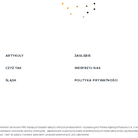
ARTYKUŁY
ZAGŁĘBIE
pisz się do Newslttera
CZYŻ TAK
WESPRZYJ NAS
ŚLĄSK
POLITYKA PRYWATNOŚCI
element Serwisów PAP, będących bazami danych, których producentem i wydawcą jest Polska Agencja Prasowa S.A. z sied
na podstawie stosownej umowy licencyjnej. Jakiekolwiek wykorzystywanie przedmiotowych materiałów przez użytkownik
st. 1 pkt. b) ustawy o prawie autorskim i prawach pokrewnych, jest zabronione.