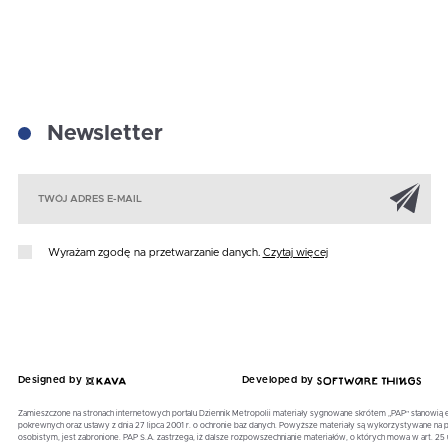
Newsletter
Za
Wyrażam zgodę na przetwarzanie danych.
Czytaj więcej
Designed by
Developed by
Zamieszczone na stronach internetowych portalu Dziennik Metropolii materiały sygnowane skrótem „PAP” stanowią 
pokrewnych oraz ustawy z dnia 27 lipca 2001 r. o ochronie baz danych. Powyższe materiały są wykorzystywane 
osobistym, jest zabronione. PAP S.A. zastrzega, iż dalsze rozpowszechnianie materiałów, o których mowa w art. 25 u