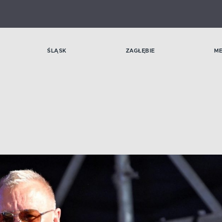
ŚLĄSK
ZAGŁĘBIE
M