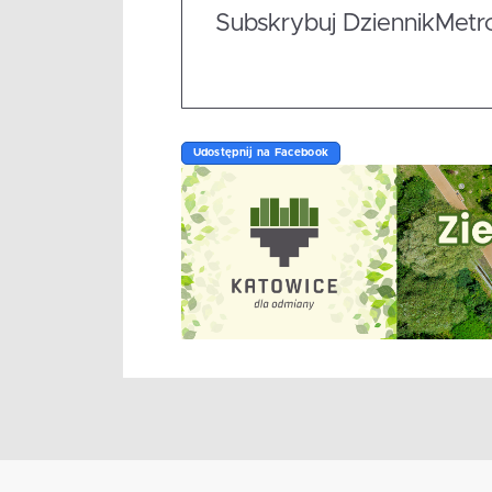
Subskrybuj DziennikMetrop
Udostępnij na Facebook