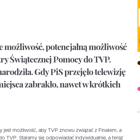
 możliwość, potencjalną możliwość
try Świątecznej Pomocy do TVP.
 narodziła. Gdy PiS przejęło telewizję
miejsca zabrakło, nawet w krótkich
zy jest możliwość, aby TVP znowu związać z Finałem, a
do TVP. Staramy się odpowiadać indywidualnie, a teraz