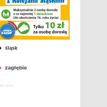
śląsk
zagłębie
REKLAMA