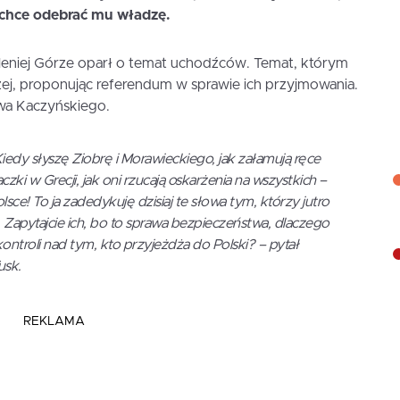
 chce odebrać mu władzę.
eniej Górze oparł o temat uchodźców. Temat, którym
ej, proponując referendum w sprawie ich przyjmowania.
awa Kaczyńskiego.
iedy słyszę Ziobrę i Morawieckiego, jak załamują ręce
czki w Grecji, jak oni rzucają oskarżenia na wszystkich –
e! To ja zadedykuję dzisiaj te słowa tym, którzy jutro
Zapytajcie ich, bo to sprawa bezpieczeństwa, dlaczego
kontroli nad tym, kto przyjeżdża do Polski? – pytał
usk.
REKLAMA