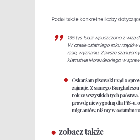
Podał także konkretne liczby dotyczące 
135 tys. ludzi wpuszczono z wizą 
W czasie ostatniego roku rządów 
rasie, wyznaniu. Zawsze szanujemy 
kłamstwa Morawieckiego w sprawie
Oskarżam pisowski rząd o sprowa
zajmuje. Z samego Bangladeszu o
rok ze wszystkich tych państwa. 
prawdę niewygodną dla PiS-u, on
migrantów, niż my w ostatnim r
zobacz także