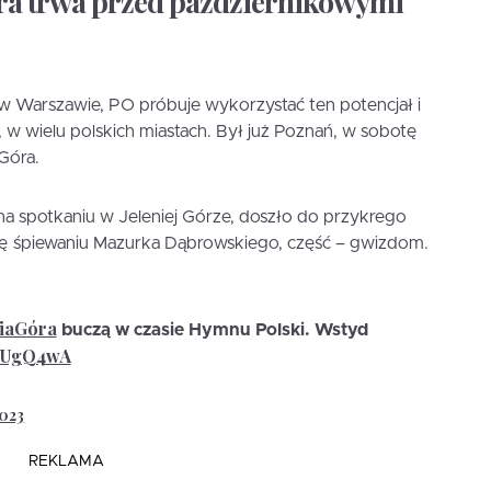
ra trwa przed październikowymi
w Warszawie, PO próbuje wykorzystać ten potencjał i
 w wielu polskich miastach. Był już Poznań, w sobotę
Góra.
a spotkaniu w Jeleniej Górze, doszło do przykrego
ię śpiewaniu Mazurka Dąbrowskiego, część – gwizdom.
niaGóra
buczą w czasie Hymnu Polski. Wstyd
HfUgQ4wA
2023
REKLAMA