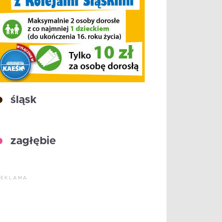
śląsk
zagłębie
REKLAMA