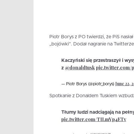
Piotr Borys z PO twierdzi, że PiS nas
„bojówki”. Dodał nagranie na Twitterze
Kaczyński się przestraszył i wy
@donaldtusk
pic.twitter.com
z
June 22, 
— Piotr Borys (@piotr_borys)
Spotkanie z Donaldem Tuskiem wzbudzi
Tłumy ludzi nadciągają na pełn
pic.twitter.com/TILmVp4ETv