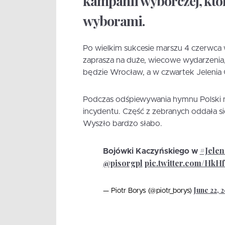
kampanii wyborczej, któ
wyborami.
Po wielkim sukcesie marszu 4 czerwca 
zaprasza na duże, wiecowe wydarzenia,
będzie Wrocław, a w czwartek Jelenia 
Podczas odśpiewywania hymnu Polski n
incydentu. Część z zebranych oddała s
Wyszło bardzo słabo.
#Jele
Bojówki Kaczyńskiego w
@pisorgpl
pic.twitter.com/Hk
June 22, 
— Piotr Borys (@piotr_borys)