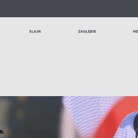
ŚLĄSK
ZAGŁĘBIE
M