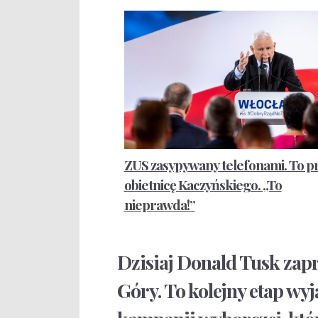
ZUS zasypywany telefonami. To p
obietnicę Kaczyńskiego. „To
nieprawda!”
Dzisiaj Donald Tusk zapr
Góry. To kolejny etap wy