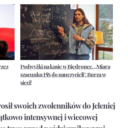
rzez
Podwyżki na kasie w Biedronce. „Miara
szacunku PiS do nauczycieli”. Burza w
sieci!
osił swoich zwolenników do Jeleniej
jątkowo intensywnej i wiecowej