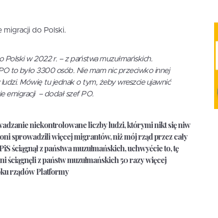
migracji do Polski.
do Polski w 2022 r. – z państwa muzułmańskich.
PO to było 3300 osób. Nie mam nic przeciwko innej
ludzi. Mówię tu jednak o tym, żeby wreszcie ujawnić
 emigracji – dodał szef PO.
dzanie niekontrolowane liczby ludzi, którymi nikt się niw
ni sprowadzili więcej migrantów, niż mój rząd przez cały
PiS ściągnął z państwa muzułmańskich, uchwyćcie to, tę
i ściągnęli z państw muzułmańskich 50 razy więcej
oku rządów Platformy