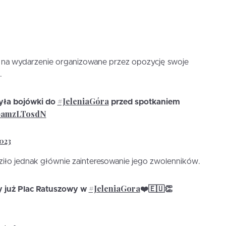
łał na wydarzenie organizowane przez opozycję swoje
.
#JeleniaGóra
syła bojówki do
przed spotkaniem
/pamzLTosdN
2023
ło jednak głównie zainteresowanie jego zwolenników.
#JeleniaGora
y już Plac Ratuszowy w
❤️🇪🇺👏