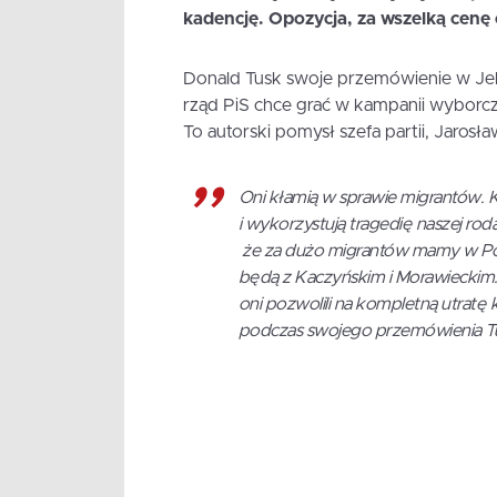
kadencję. Opozycja, za wszelką cenę
Donald Tusk swoje przemówienie w Jel
rząd PiS chce grać w kampanii wyborcz
To autorski pomysł szefa partii, Jarosł
Oni kłamią w sprawie migrantów. K
i wykorzystują tragedię naszej roda
że za dużo migrantów mamy w Polsc
będą z Kaczyńskim i Morawieckim. 
oni pozwolili na kompletną utratę 
podczas swojego przemówienia T