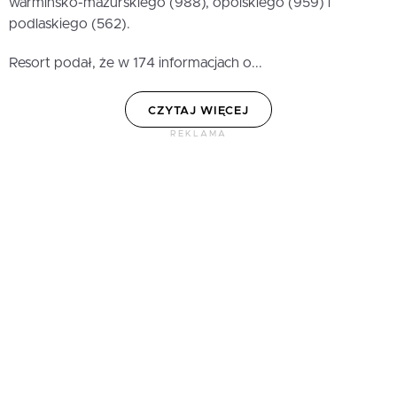
warmińsko-mazurskiego (988), opolskiego (959) i
podlaskiego (562).
Resort podał, że w 174 informacjach o...
CZYTAJ WIĘCEJ
REKLAMA