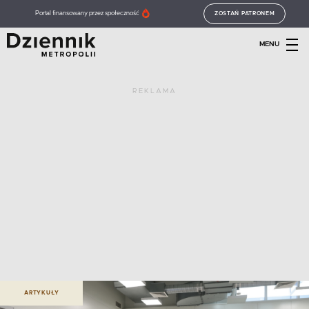
Portal finansowany przez społeczność
ZOSTAŃ PATRONEM
MENU
REKLAMA
ARTYKUŁY