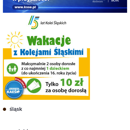
śląsk