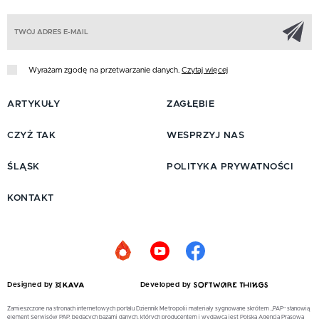
Z
Wyrażam zgodę na przetwarzanie danych.
Czytaj więcej
ARTYKUŁY
ZAGŁĘBIE
CZYŻ TAK
WESPRZYJ NAS
ŚLĄSK
POLITYKA PRYWATNOŚCI
KONTAKT
Designed by
Developed by
Zamieszczone na stronach internetowych portalu Dziennik Metropolii materiały sygnowane skrótem „PAP” stanowią
element Serwisów PAP, będących bazami danych, których producentem i wydawcą jest Polska Agencja Prasowa