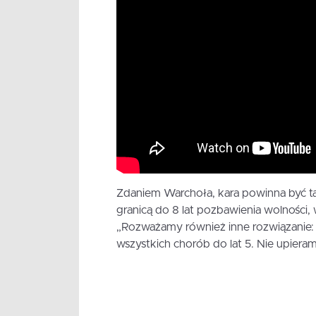
Zdaniem Warchoła, kara powinna być ta
granicą do 8 lat pozbawienia wolności,
„Rozważamy również inne rozwiązanie: 
wszystkich chorób do lat 5. Nie upieram