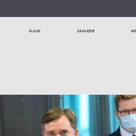
ŚLĄSK
ZAGŁĘBIE
M