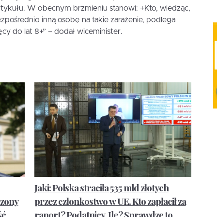
artykułu. W obecnym brzmieniu stanowi: +Kto, wiedząc,
ezpośrednio inną osobę na takie zarażenie, podlega
cy do lat 8+” – dodał wiceminister.
Jaki: Polska straciła 535 mld złotych
szony
przez członkostwo w UE. Kto zapłacił za
ść
raport? Podatnicy. Ile? Sprawdzę to…