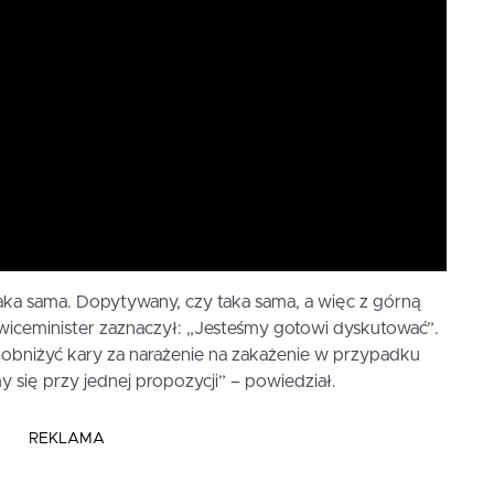
ka sama. Dopytywany, czy taka sama, a więc z górną
 wiceminister zaznaczył: „Jesteśmy gotowi dyskutować”.
obniżyć kary za narażenie na zakażenie w przypadku
y się przy jednej propozycji” – powiedział.
REKLAMA