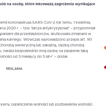
sób na osoby, które lekceważą zagrożenia wynikające
demii koronawirusa SARS-CoV-2 rok temu, 1 kwietnia,
rca 2020 r. – tzw. tarcza antykryzysowa” – przypomniał
ązaniami dla przedsiębiorców, skutkowała zmianami w
ania karnego. Wówczas wprowadzono przepis art. 161
ty chorobą weneryczną lub zakaźną, ciężką chorobą
ciu, naraża bezpośrednio inną osobę na zarażenie taką
ności od 3 miesięcy do 5 lat+” – dodał.
REKLAMA
ywny, ograniczenia wolności lub pozbawienia wolności