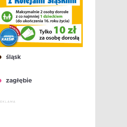
śląsk
zagłębie
REKLAMA