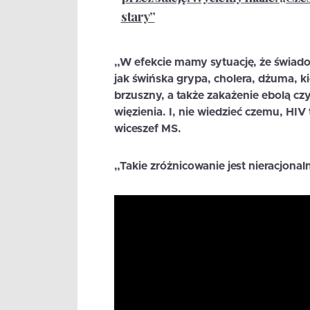
stary”
„W efekcie mamy sytuację, że świad
jak świńska grypa, cholera, dżuma, ki
brzuszny, a także zakażenie ebolą cz
więzienia. I, nie wiedzieć czemu, HIV
wiceszef MS.
„Takie zróżnicowanie jest nieracjonaln