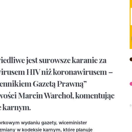
iedliwe jest surowsze karanie za
 wirusem HIV niż koronawirusem –
ennikiem Gazetą Prawną”
wości Marcin Warchoł, komentując
e karnym.
rkowym wydaniu gazety, wiceminister
 zmiany w kodeksie karnym, które planuje