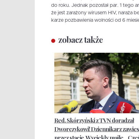
do roku. Jednak pozostał par. 1 tego 
że jest zarażony wirusem HIV, naraża b
karze pozbawienia wolności od 6 miesię
zobacz także
Red. Skórzyński z TVN doradzał
Dworczykowi! Dziennikarz zawie
przez stację. Wyciekły maile. „Cze