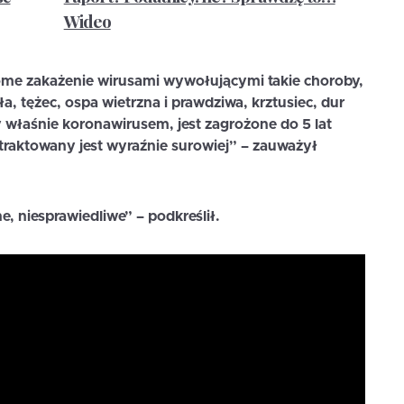
Wideo
ome zakażenie wirusami wywołującymi takie choroby,
ła, tężec, ospa wietrzna i prawdziwa, krztusiec, dur
y właśnie koronawirusem, jest zagrożone do 5 lat
 traktowany jest wyraźnie surowiej” – zauważył
e, niesprawiedliwe” – podkreślił.