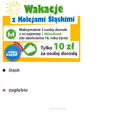
śląsk
zagłębie
REKLAMA