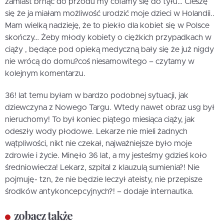
zamiast brnąć do przodu my cofamy się do tyłu… Cieszę
się że ja miałam możliwość urodzić moje dzieci w Holandii..
Mam wielką nadzieję, że to piekło dla kobiet się w Polsce
skończy… Żeby młody kobiety o ciężkich przypadkach w
ciąży , będące pod opieką medyczną bały się że już nigdy
nie wrócą do domu?coś niesamowitego – czytamy w
kolejnym komentarzu.
36! lat temu byłam w bardzo podobnej sytuacji, jak
dziewczyna z Nowego Targu. Wtedy nawet obraz usg był
nieruchomy! To był koniec piątego miesiąca ciąży, jak
odeszły wody płodowe. Lekarze nie mieli żadnych
wątpliwości, nikt nie czekał, najważniejsze było moje
zdrowie i życie. Minęło 36 lat, a my jesteśmy gdzieś koło
średniowiecza! Lekarz, szpital z klauzulą sumienia?! Nie
pojmuję- tzn, że nie będzie leczył ateisty, nie przepisze
środków antykoncepcyjnych?! – dodaje internautka.
zobacz także