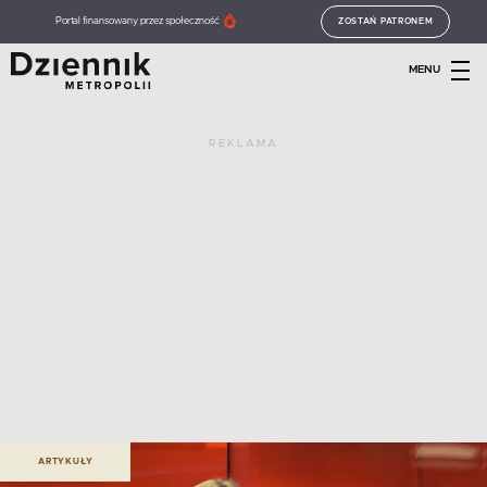
Portal finansowany przez społeczność
ZOSTAŃ PATRONEM
MENU
REKLAMA
ARTYKUŁY