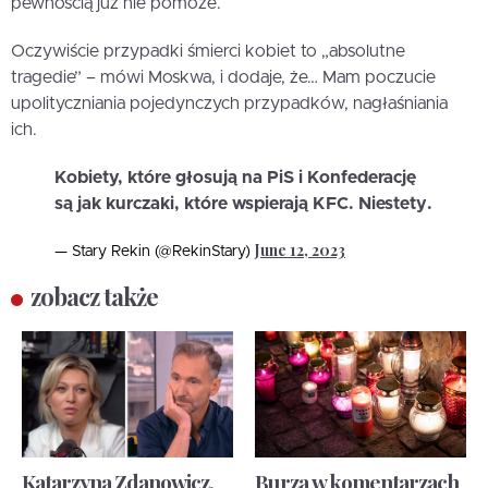
pewnością już nie pomoże.
Oczywiście przypadki śmierci kobiet to „absolutne
tragedie” – mówi Moskwa, i dodaje, że… Mam poczucie
upolityczniania pojedynczych przypadków, nagłaśniania
ich.
Kobiety, które głosują na PiS i Konfederację
są jak kurczaki, które wspierają KFC. Niestety.
June 12, 2023
— Stary Rekin (@RekinStary)
zobacz także
Katarzyna Zdanowicz,
Burza w komentarzach