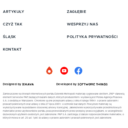
ARTYKUŁY
ZAGŁĘBIE
CZYŻ TAK
WESPRZYJ NAS
ŚLĄSK
POLITYKA PRYWATNOŚCI
KONTAKT
Designed by
Developed by
Zamieszczone na stronach internetowych portalu Dziennik Metropolii materiały sygnowane skrótem „PAP” stanowią
element Serwisów PAP, będących bazami danych, których producentem i wydawcą jest Polska Agencja Prasowa
S.A. z siedzibą w Warszawie. Chronione są one przepisami ustawy z dnia 4 lutego 1994 r. o prawie autorskim i
prawach pokrewnych oraz ustawy z dnia 27 lipca 2001 r. o ochronie baz danych. Powyższe materiały są
wykorzystywane na podstawie stosownej umowy licencyjnej. Jakiekolwiek wykorzystywanie przedmiotowych
materiałów przez użytkowników portalu, poza przewidzianymi przez przepisy prawa wyjątkami, w szczególności
dozwolonym użytkiem osobistym, jest zabronione. PAP S.A. zastrzega, iż dalsze rozpowszechnianie materiałów, o
których mowa w art. 25 ust. 1 pkt. b) ustawy o prawie autorskim i prawach pokrewnych, jest zabronione.