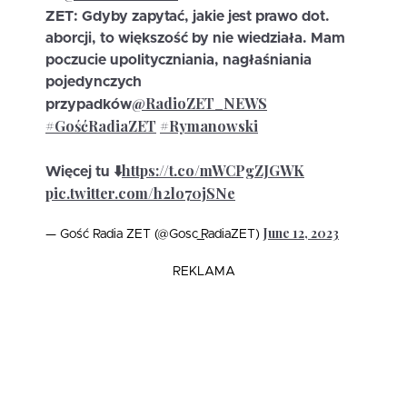
ZET: Gdyby zapytać, jakie jest prawo dot.
aborcji, to większość by nie wiedziała. Mam
poczucie upolityczniania, nagłaśniania
pojedynczych
@RadioZET_NEWS
przypadków
#GośćRadiaZET
#Rymanowski
https://t.co/mWCPgZJGWK
Więcej tu ⬇️
pic.twitter.com/h2lo70jSNe
June 12, 2023
— Gość Radia ZET (@Gosc_RadiaZET)
REKLAMA