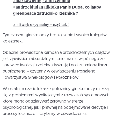
#ułaskawienie
#andrzejduda
#andrzejdudanatiktoku
Panie Duda, co jakby
greenpeace zatrudniło rzeźnika ?
♬ dźwięk oryginalny – czyż tak !
Tymczasem ginekolodzy bronią siebie i swoich kolegów i
koleżanek.
Obecnie prowadzona kampania przedwczesnych osądów
jest zjawiskiem absurdalnym, …nie ma nic wspólnego ze
sprawiedliwością i rzetelną dyskusją i nosi znamiona linczu
publicznego – czytamy w oświadczeniu Polskiego
Towarzystwa Ginekologów i Położników.
W ostatnim czasie lekarze położnicy-ginekolodzy mierzą
się z problemami wynikającymi z rozwiązań systemowych,
które mogą oddziaływać zarówno w sferze
psychologicznej, jak i prawnej na podejmowane decyzje i
procesy lecznicze – czytamy w oświadczeniu.