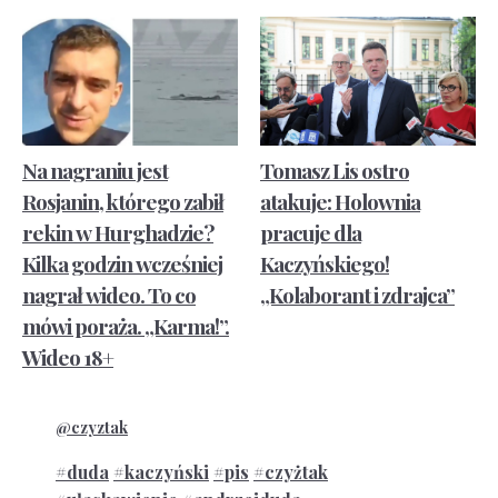
Na nagraniu jest
Tomasz Lis ostro
Rosjanin, którego zabił
atakuje: Holownia
rekin w Hurghadzie?
pracuje dla
Kilka godzin wcześniej
Kaczyńskiego!
nagrał wideo. To co
„Kolaborant i zdrajca”
mówi poraża. „Karma!”.
Wideo 18+
@czyztak
#duda
#kaczyński
#pis
#czyżtak