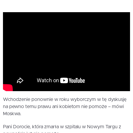
Wchodzenie ponownie w roku wyborczym w tę dyskusję
na pewno temu prawu ani kobietom nie pomoże – mówi
Moskwa.
Pani Dorocie, która zmarła w szpitalu w Nowym Targu z