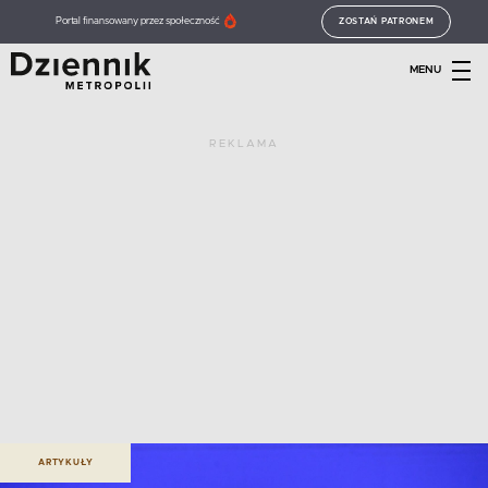
Portal finansowany przez społeczność
ZOSTAŃ PATRONEM
MENU
REKLAMA
ARTYKUŁY