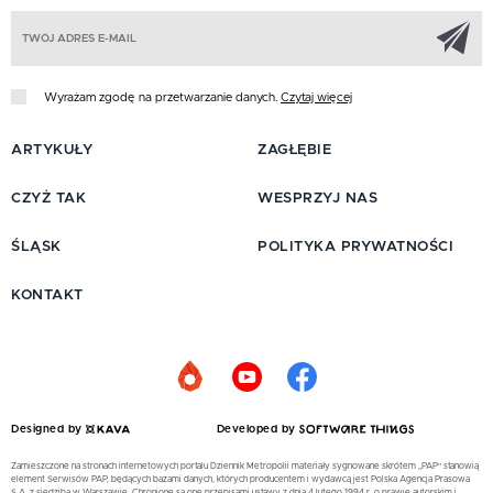
Z
Wyrażam zgodę na przetwarzanie danych.
Czytaj więcej
ARTYKUŁY
ZAGŁĘBIE
CZYŻ TAK
WESPRZYJ NAS
ŚLĄSK
POLITYKA PRYWATNOŚCI
KONTAKT
Designed by
Developed by
Zamieszczone na stronach internetowych portalu Dziennik Metropolii materiały sygnowane skrótem „PAP” stanowią
element Serwisów PAP, będących bazami danych, których producentem i wydawcą jest Polska Agencja Prasowa
S.A. z siedzibą w Warszawie. Chronione są one przepisami ustawy z dnia 4 lutego 1994 r. o prawie autorskim i