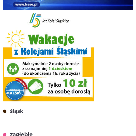
śląsk
zagłębie