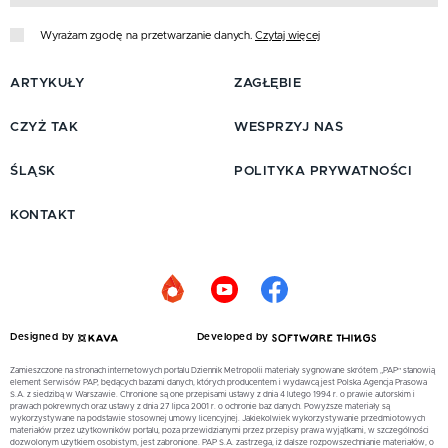
Wyrażam zgodę na przetwarzanie danych.
Czytaj więcej
ARTYKUŁY
ZAGŁĘBIE
CZYŻ TAK
WESPRZYJ NAS
ŚLĄSK
POLITYKA PRYWATNOŚCI
KONTAKT
Designed by
Developed by
Zamieszczone na stronach internetowych portalu Dziennik Metropolii materiały sygnowane skrótem „PAP” stanowią
element Serwisów PAP, będących bazami danych, których producentem i wydawcą jest Polska Agencja Prasowa
S.A. z siedzibą w Warszawie. Chronione są one przepisami ustawy z dnia 4 lutego 1994 r. o prawie autorskim i
prawach pokrewnych oraz ustawy z dnia 27 lipca 2001 r. o ochronie baz danych. Powyższe materiały są
wykorzystywane na podstawie stosownej umowy licencyjnej. Jakiekolwiek wykorzystywanie przedmiotowych
materiałów przez użytkowników portalu, poza przewidzianymi przez przepisy prawa wyjątkami, w szczególności
dozwolonym użytkiem osobistym, jest zabronione. PAP S.A. zastrzega, iż dalsze rozpowszechnianie materiałów, o