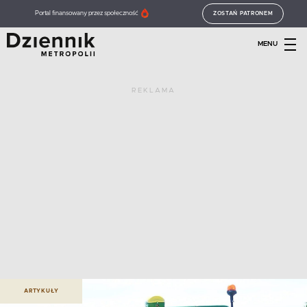
Portal finansowany przez społeczność
ZOSTAŃ PATRONEM
MENU
REKLAMA
ARTYKUŁY