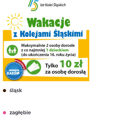
śląsk
zagłębie